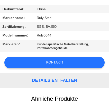
FABRIK-
Herkunftsort:
China
AUSFLUG
Markenname:
Ruly Steel
Zertifizierung:
SGS, BV,ISO
QUALITÄTSKONTROLLE
Modellnummer:
Ruly0044
Markieren:
,
Kundenspezifische Metallherstellung
TRETEN
Portalrahmengebäude
SIE
MIT
KONTAKT!
UNS
IN
DETAILS ENTFALTEN
VERBINDUNG
Ähnliche Produkte
NACHRICHTEN