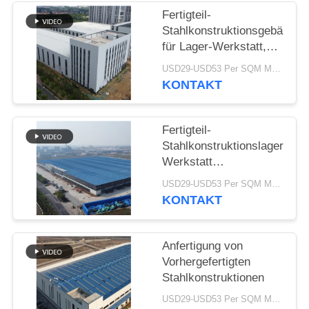
Fertigteil-
STÖRUNGS-
Stahlkonstruktionsgebäude
LÖSUNG
für Lager-Werkstatt,
anpassbar
USD29-USD53 Per SQM MOQ:500 Quadratmeter
KONTAKT
BLOG
Fertigteil-
SITEMAP
Stahlkonstruktionslager
Werkstatt
PRIVACY
Industriegebäude mit
USD29-USD53 Per SQM MOQ:500 Quadratmeter
großer Spannweite
POLICY
KONTAKT
Anfertigung von
Vorhergefertigten
Stahlkonstruktionen
USD29-USD53 Per SQM MOQ:500 Quadratmeter