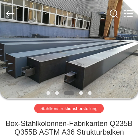
Ruly
Steel
Engineering
Co.,Ltd.
All
Rights
Reserved.
HAUS
PRODUKTE
VIDEOS
VR
SHOW
Stahlkonstruktionsherstellung
ÜBER
Box-Stahlkolonnen-Fabrikanten Q235B
UNS
Q355B ASTM A36 Strukturbalken