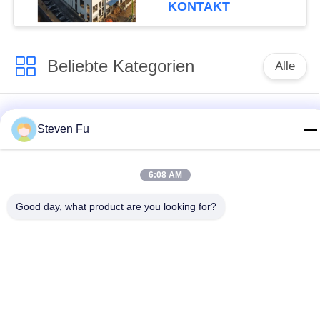
KONTAKT
Beliebte Kategorien
Alle
Stahlkonstruktion
Stahlkonstruktions-
Steven Fu
Lager
Werkstatt
Stahlkonstruktionsbau
Stahlkonstruktionsherstellu
6:08 AM
Good day, what product are you looking for?
Vorfabrizierte
PEB-Stahl-Gebäude
Stahlrahmen-
Gebäude
strukturelle
Stahlkonstruktionshangar
Stahlträger