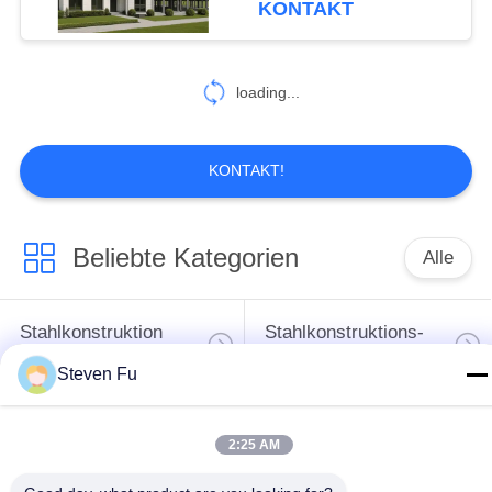
KONTAKT
118
Stahl
loading...
Industriebauten
KONTAKT!
Beliebte Kategorien
Alle
14
Architektonischer
Stahlkonstruktion
Stahlkonstruktions-
Baustahl
Lager
Werkstatt
Steven Fu
Stahlkonstruktionsbau
Stahlkonstruktionsherstellu
2:25 AM
Vorfabrizierte