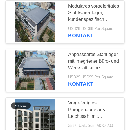
Modulares vorgefertigtes
Stahlwarenlager,
17
kundenspezifisch
strukturelle
gebaut für Werkstatt-
USD29-USD99 Per Square Meter MOQ:200 Quadratmeter
und Bürointegration
KONTAKT
Stahlträger
Anpassbares Stahllager
mit integrierter Büro- und
Werkstattfläche
8
USD29-USD99 Per Square Meter MOQ:200 Quadratmeter
KONTAKT
Stahlkonstruktionshang
Vorgefertigtes
Bürogebäude aus
Leichtstahl mit
Metallrahmen
35-50 USD/Sqm MOQ:200 sqm