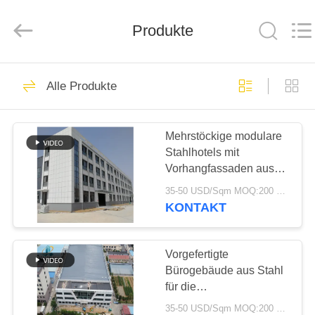
Ruly
Steel
Engineering
Produkte
Co.,Ltd.
All
Rights
Reserved.
HAUS
320
Alle Produkte
Stahlkonstruktion
PRODUKTE
Lager
Mehrstöckige modulare
Stahlhotels mit
VIDEOS
Vorhangfassaden aus
Glas
35-50 USD/Sqm MOQ:200 sqm
VR
KONTAKT
175
SHOW
Stahlkonstruktions-
Vorgefertigte
ÜBER
Bürogebäude aus Stahl
Werkstatt
für die
UNS
Mehrzwecknutzung
35-50 USD/Sqm MOQ:200 sqm