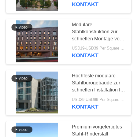
KONTAKT
FABRIK-
AUSFLUG
Modulare
78
Stahlkonstruktion zur
QUALITÄTSKONTROLLE
schnellen Montage von
Stahlkonstruktionsbau
Hotelwohnungsbauten
USD19-USD39 Per Square Meter MOQ:200 Quadratmeter
KONTAKT
TRETEN
SIE
Hochfeste modulare
MIT
Stahlbürogebäude zur
UNS
schnellen Installation für
42
den Unternehmensbau
IN
USD29-USD99 Per Square Meter MOQ:200 Quadratmeter
KONTAKT
VERBINDUNG
Stahlkonstruktionsherst
Premium vorgefertigtes
NACHRICHTEN
Stahl-Rinderstall