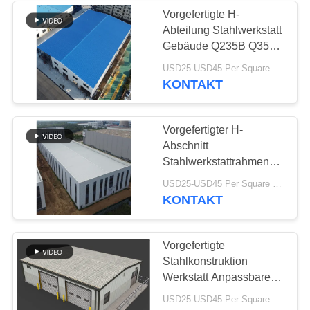
Vorgefertigte H-
Abteilung Stahlwerkstatt
17
Gebäude Q235B Q355B
strukturelle
ASTM A36
USD25-USD45 Per Square Meter MOQ:200 Quadratmeter
KONTAKT
Stahlträger
Vorgefertigter H-
Abschnitt
Stahlwerkstattrahmen
mit hoher
8
USD25-USD45 Per Square Meter MOQ:200 Quadratmeter
Windbeständigkeit
KONTAKT
Stahlkonstruktionshang
Vorgefertigte
Stahlkonstruktion
Werkstatt Anpassbares
Portalrahmen
USD25-USD45 Per Square Meter MOQ:200 Quadratmeter