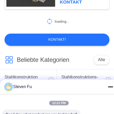
KONTAKT
118
Stahl
loading...
Industriebauten
KONTAKT!
Beliebte Kategorien
Alle
14
Architektonischer
Stahlkonstruktion
Stahlkonstruktions-
Baustahl
Lager
Werkstatt
Steven Fu
Stahlkonstruktionsbau
Stahlkonstruktionsherstellu
12:21 PM
Vorfabrizierte