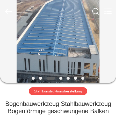
Ruly
Steel
Engineering
Co.,Ltd.
All
Rights
Reserved.
HAUS
PRODUKTE
VIDEOS
VR
SHOW
Stahlkonstruktionsherstellung
ÜBER
Bogenbauwerkzeug Stahlbauwerkzeug
UNS
Bogenförmige geschwungene Balken