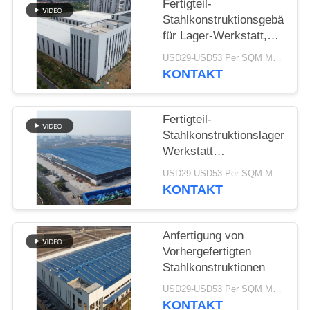
Fertigteil-
Stahlkonstruktionsgebäude
STÖRUNGS-
für Lager-Werkstatt,
LÖSUNG
anpassbar
USD29-USD53 Per SQM MOQ:500 Quadratmeter
KONTAKT
BLOG
Fertigteil-
SITEMAP
Stahlkonstruktionslager
Werkstatt
Industriegebäude mit
USD29-USD53 Per SQM MOQ:500 Quadratmeter
PRIVACY
großer Spannweite
KONTAKT
POLICY
Anfertigung von
Vorhergefertigten
Stahlkonstruktionen
USD29-USD53 Per SQM MOQ:500 Quadratmeter
KONTAKT