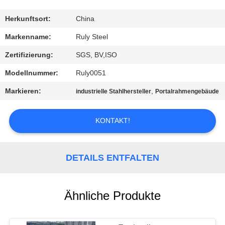
FABRIK-
Herkunftsort:
China
AUSFLUG
Markenname:
Ruly Steel
Zertifizierung:
SGS, BV,ISO
QUALITÄTSKONTROLLE
Modellnummer:
Ruly0051
Markieren:
,
industrielle Stahlhersteller
Portalrahmengebäude
TRETEN
SIE
KONTAKT!
MIT
UNS
DETAILS ENTFALTEN
IN
VERBINDUNG
Ähnliche Produkte
NACHRICHTEN