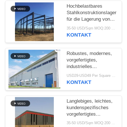
Hochbelastbares
STÖRUNGS-
Stahlkonstruktionslager
LÖSUNG
für die Lagerung von
Zementwerken
35-50 USD/Sqm MOQ:200 sqm
KONTAKT
BLOG
Robustes, modernes,
SITEMAP
vorgefertigtes,
industrielles
PRIVACY
Stahlkonstruktionslager
USD29-USD49 Per Square Meter MOQ:200 Quadratmeter
für die Fabrik
POLICY
KONTAKT
Langlebiges, leichtes,
kundenspezifisches
vorgefertigtes
Lagerhaus mit
35-50 USD/Sqm MOQ:200 Quadratmeter