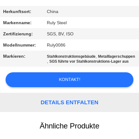
FABRIK-
Herkunftsort:
China
AUSFLUG
Markenname:
Ruly Steel
Zertifizierung:
SGS, BV, ISO
QUALITÄTSKONTROLLE
Modellnummer:
Ruly0086
Markieren:
,
Stahlkonstruktionsgebäude
Metalllagerschuppen
TRETEN
,
SGS führte vor Stahlkonstruktions-Lager aus
SIE
MIT
KONTAKT!
UNS
IN
DETAILS ENTFALTEN
VERBINDUNG
Ähnliche Produkte
NACHRICHTEN