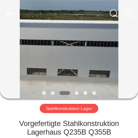
Ruly
Steel
Engineering
Co.,Ltd.
All
Rights
Reserved.
HAUS
PRODUKTE
VIDEOS
VR
SHOW
Stahlkonstruktion Lager
ÜBER
Vorgefertigte Stahlkonstruktion
UNS
Lagerhaus Q235B Q355B