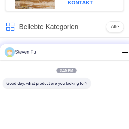
verzinkter
KONTAKT
Stahlkonstruktion zur
Lagerung
Beliebte Kategorien
Alle
Stahlkonstruktion
Stahlkonstruktions-
Steven Fu
Lager
Werkstatt
Stahlkonstruktionsbau
Stahlkonstruktionsherstellu
3:15 PM
Good day, what product are you looking for?
Vorfabrizierte
PEB-Stahl-Gebäude
Stahlrahmen-
Gebäude
strukturelle
Stahlkonstruktionshangar
Stahlträger