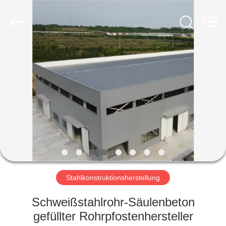
Ruly
Steel
Engineering
Co.,Ltd.
All
Rights
Reserved.
HAUS
PRODUKTE
VIDEOS
VR
SHOW
Stahlkonstruktionsherstellung
ÜBER
Schweißstahlrohr-Säulenbeton
UNS
gefüllter Rohrpfostenhersteller