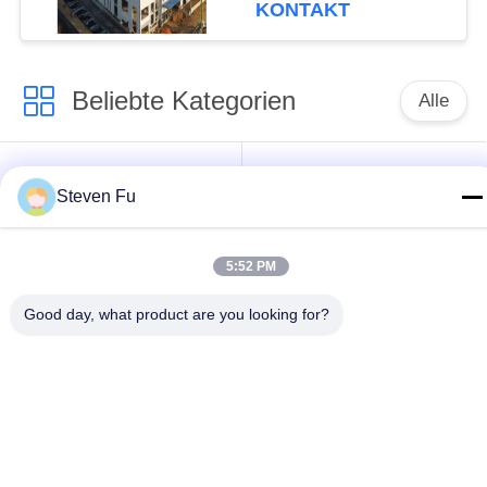
KONTAKT
Beliebte Kategorien
Alle
Stahlkonstruktion
Stahlkonstruktions-
Steven Fu
Lager
Werkstatt
Stahlkonstruktionsbau
Stahlkonstruktionsherstellu
5:52 PM
Good day, what product are you looking for?
Vorfabrizierte
PEB-Stahl-Gebäude
Stahlrahmen-
Gebäude
strukturelle
Stahlkonstruktionshangar
Stahlträger