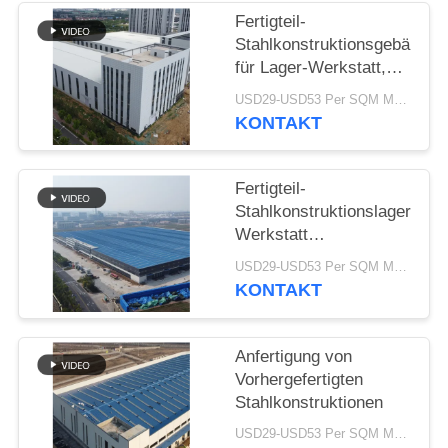
Fertigteil-
STÖRUNGS-
Stahlkonstruktionsgebäude
LÖSUNG
für Lager-Werkstatt,
anpassbar
USD29-USD53 Per SQM MOQ:500 Quadratmeter
KONTAKT
BLOG
Fertigteil-
SITEMAP
Stahlkonstruktionslager
Werkstatt
PRIVACY
Industriegebäude mit
USD29-USD53 Per SQM MOQ:500 Quadratmeter
großer Spannweite
POLICY
KONTAKT
Anfertigung von
Vorhergefertigten
Stahlkonstruktionen
USD29-USD53 Per SQM MOQ:500 Quadratmeter