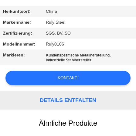
FABRIK-
Herkunftsort:
China
AUSFLUG
Markenname:
Ruly Steel
Zertifizierung:
SGS, BV,ISO
QUALITÄTSKONTROLLE
Modellnummer:
Ruly0106
Markieren:
,
Kundenspezifische Metallherstellung
TRETEN
industrielle Stahlhersteller
SIE
MIT
KONTAKT!
UNS
IN
DETAILS ENTFALTEN
VERBINDUNG
Ähnliche Produkte
NACHRICHTEN