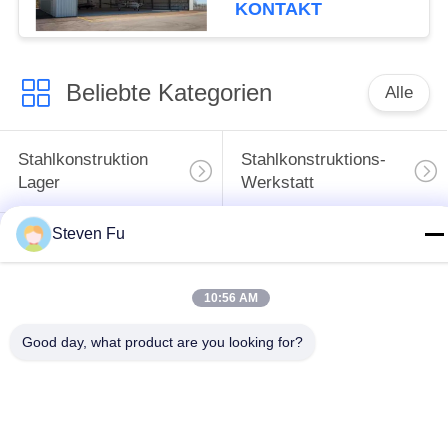
KONTAKT
Beliebte Kategorien
Alle
Stahlkonstruktion
Stahlkonstruktions-
Lager
Werkstatt
Steven Fu
Stahlkonstruktionsbau
Stahlkonstruktionsherstellu
10:56 AM
Vorfabrizierte
PEB-Stahl-Gebäude
Stahlrahmen-
Good day, what product are you looking for?
Gebäude
strukturelle
Stahlkonstruktionshangar
Stahlträger