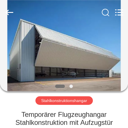
Ruly
Steel
Engineering
Co.,Ltd.
All
Rights
Reserved.
HAUS
PRODUKTE
VIDEOS
VR
SHOW
Stahlkonstruktionshangar
ÜBER
Temporärer Flugzeughangar
UNS
Stahlkonstruktion mit Aufzugstür