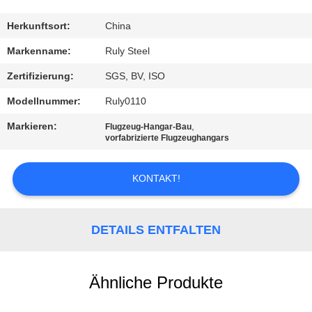
FABRIK-
Herkunftsort:
China
AUSFLUG
Markenname:
Ruly Steel
Zertifizierung:
SGS, BV, ISO
QUALITÄTSKONTROLLE
Modellnummer:
Ruly0110
Markieren:
,
Flugzeug-Hangar-Bau
TRETEN
vorfabrizierte Flugzeughangars
SIE
MIT
KONTAKT!
UNS
IN
DETAILS ENTFALTEN
VERBINDUNG
Ähnliche Produkte
NACHRICHTEN