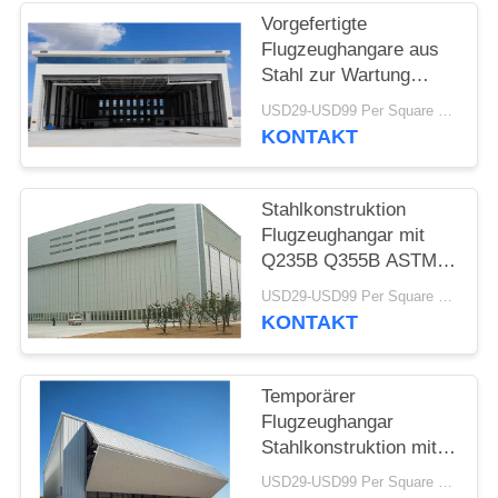
Vorgefertigte
STÖRUNGS-
Flugzeughangare aus
LÖSUNG
Stahl zur Wartung
Q235B Q355B
USD29-USD99 Per Square Meter MOQ:500 Quadratmeter
KONTAKT
BLOG
Stahlkonstruktion
SITEMAP
Flugzeughangar mit
Q235B Q355B ASTM
PRIVACY
A36 Stahl
USD29-USD99 Per Square Meter MOQ:500 Quadratmeter
POLICY
KONTAKT
Temporärer
Flugzeughangar
Stahlkonstruktion mit
Aufzugstür
USD29-USD99 Per Square Meter MOQ:500 Quadratmeter