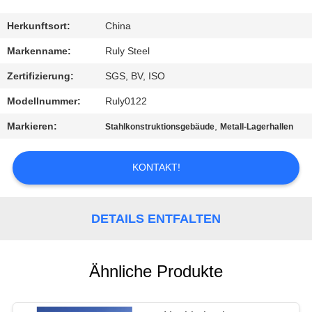
FABRIK-
Herkunftsort:
China
AUSFLUG
Markenname:
Ruly Steel
Zertifizierung:
SGS, BV, ISO
QUALITÄTSKONTROLLE
Modellnummer:
Ruly0122
Markieren:
,
Stahlkonstruktionsgebäude
Metall-Lagerhallen
TRETEN
SIE
KONTAKT!
MIT
UNS
DETAILS ENTFALTEN
IN
VERBINDUNG
Ähnliche Produkte
NACHRICHTEN