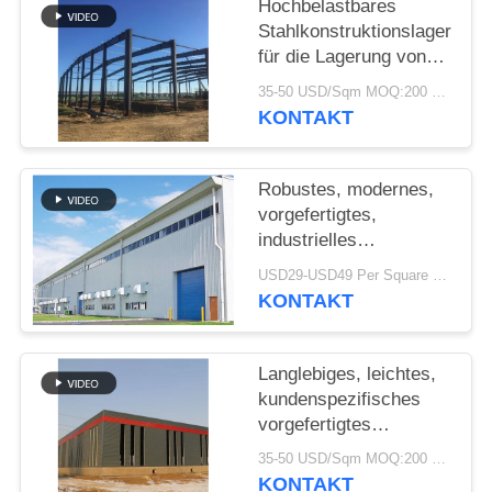
Hochbelastbares
Stahlkonstruktionslager
STÖRUNGS-
für die Lagerung von
LÖSUNG
Zementwerken
35-50 USD/Sqm MOQ:200 sqm
KONTAKT
BLOG
Robustes, modernes,
SITEMAP
vorgefertigtes,
industrielles
Stahlkonstruktionslager
USD29-USD49 Per Square Meter MOQ:200 Quadratmeter
PRIVACY
für die Fabrik
KONTAKT
POLICY
Langlebiges, leichtes,
kundenspezifisches
vorgefertigtes
Lagerhaus mit
35-50 USD/Sqm MOQ:200 Quadratmeter
verzinkter
KONTAKT