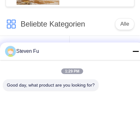
Stahlkonstruktion zur
Lagerung
Beliebte Kategorien
Alle
Stahlkonstruktion
Stahlkonstruktions-
Steven Fu
Lager
Werkstatt
Stahlkonstruktionsbau
Stahlkonstruktionsherstellu
1:29 PM
Good day, what product are you looking for?
Vorfabrizierte
PEB-Stahl-Gebäude
Stahlrahmen-
Gebäude
strukturelle
Stahlkonstruktionshangar
Stahlträger