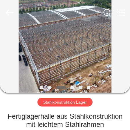
Ruly
Steel
Engineering
Co.,Ltd.
All
Rights
Reserved.
HAUS
PRODUKTE
VIDEOS
VR
SHOW
Stahlkonstruktion Lager
ÜBER
Fertiglagerhalle aus Stahlkonstruktion
UNS
mit leichtem Stahlrahmen