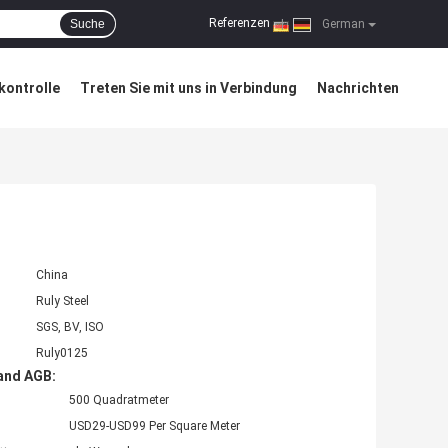
Referenzen
Suche
|
German
kontrolle
Treten Sie mit uns in Verbindung
Nachrichten
China
Ruly Steel
SGS, BV, ISO
Ruly0125
and AGB:
500 Quadratmeter
USD29-USD99 Per Square Meter