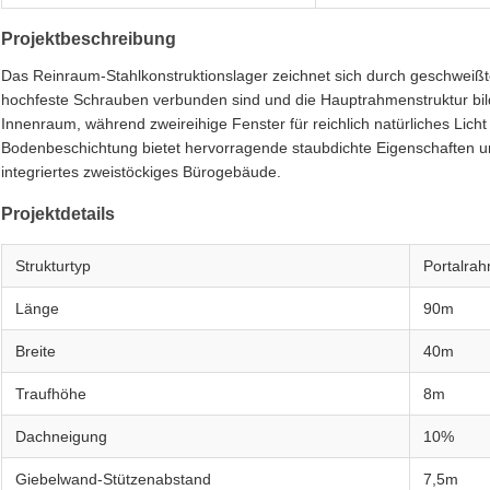
Projektbeschreibung
Das Reinraum-Stahlkonstruktionslager zeichnet sich durch geschweißte 
hochfeste Schrauben verbunden sind und die Hauptrahmenstruktur bild
Innenraum, während zweireihige Fenster für reichlich natürliches Lich
Bodenbeschichtung bietet hervorragende staubdichte Eigenschaften und
integriertes zweistöckiges Bürogebäude.
Projektdetails
Strukturtyp
Portalrah
Länge
90m
Breite
40m
Traufhöhe
8m
Dachneigung
10%
Giebelwand-Stützenabstand
7,5m