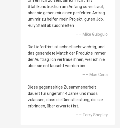
Um ehrlich zu sein, bin ich nicht mit
Stahlkonstruktion am Anfang so vertraut,
aber sie geben mir einen perfekten Antrag
um mir zu helfen mein Projekt, guten Job,
Ruly Stahl abzuschließen
—— Mike Guioguio
Die Lieferfrist ist schnell sehr wichtig, und:
das gesendete Match der Produkte immer
der Auftrag. Ich vertraue ihnen, weil ich nie
über sie enttäuscht worden bin.
—— Mae Cena
Diese gegenseitige Zusammenarbeit
dauert für ungefähr 4 Jahre und muss
zulassen, dass die Dienstleistung, die sie
erbringen, über erwartet ist.
—— Terry Shepley