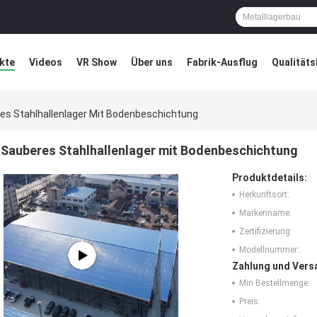
kte
Videos
VR Show
Über uns
Fabrik-Ausflug
Qualitäts
ung
Blog
es Stahlhallenlager Mit Bodenbeschichtung
Sauberes Stahlhallenlager mit Bodenbeschichtung
Produktdetails:
Herkunftsort:
Markenname:
Zertifizierung:
Modellnummer:
Zahlung und Vers
Min Bestellmenge:
Preis: