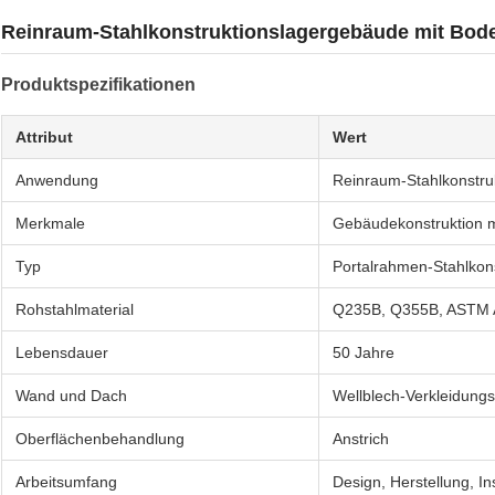
Reinraum-Stahlkonstruktionslagergebäude mit Bod
Produktspezifikationen
Attribut
Wert
Anwendung
Reinraum-Stahlkonstru
Merkmale
Gebäudekonstruktion 
Typ
Portalrahmen-Stahlkons
Rohstahlmaterial
Q235B, Q355B, ASTM 
Lebensdauer
50 Jahre
Wand und Dach
Wellblech-Verkleidung
Oberflächenbehandlung
Anstrich
Arbeitsumfang
Design, Herstellung, Ins