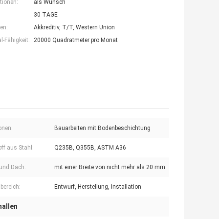
tionen:
als Wunsch
30 TAGE
en:
Akkreditiv, T/T, Western Union
-Fähigkeit:
20000 Quadratmeter pro Monat
onen:
Bauarbeiten mit Bodenbeschichtung
ff aus Stahl:
Q235B, Q355B, ASTM A36
und Dach:
mit einer Breite von nicht mehr als 20 mm
bereich:
Entwurf, Herstellung, Installation
hallen