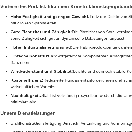
Vorteile des Portalstahlrahmen-Konstruktionslagergebäud
Hohe Festigkeit und geringes Gewicht:
Trotz der Dichte von St
mit großen Spannweiten.
Gute Plastizität und Zähigkeit:
Die Plastizität von Stahl verhin
seine Zähigkeit sich gut an dynamische Belastungen anpasst.
Hoher Industrialisierungsgrad:
Die Fabrikproduktion gewährleist
Einfache Konstruktion:
Vorgefertigte Komponenten ermöglichen
Bauzeiten.
Windwiderstand und Stabilität:
Leichte und dennoch stabile Ko
Kosteneffizienz:
Reduzierte Fundamentanforderungen und schne
wirtschaftlichen Vorteilen.
Nachhaltigkeit:
Stahl ist vollständig recycelbar, wodurch die U
minimiert wird.
Unsere Dienstleistungen
Stahlkonstruktionsfertigung, Anstrich, Verzinkung und Vormontag