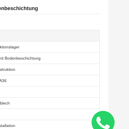
enbeschichtung
ktionslager
mit Bodenbeschichtung
truktion
A36
sblech
tallation