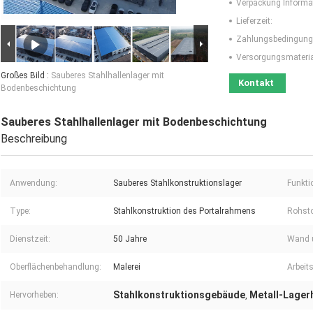
Verpackung Informa
Lieferzeit:
Zahlungsbedingung
Versorgungsmaterial
Großes Bild :
Sauberes Stahlhallenlager mit
Kontakt
Bodenbeschichtung
Sauberes Stahlhallenlager mit Bodenbeschichtung
Beschreibung
Anwendung:
Sauberes Stahlkonstruktionslager
Funkti
Type:
Stahlkonstruktion des Portalrahmens
Rohsto
Dienstzeit:
50 Jahre
Wand 
Oberflächenbehandlung:
Malerei
Arbeits
Stahlkonstruktionsgebäude
Metall-Lager
Hervorheben:
,