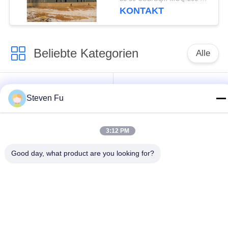
verzinkter
KONTAKT
Stahlkonstruktion zur
Lagerung
Beliebte Kategorien
Alle
Stahlkonstruktion
Stahlkonstruktions-
Steven Fu
Lager
Werkstatt
Stahlkonstruktionsbau
Stahlkonstruktionsherstellu
3:12 PM
Good day, what product are you looking for?
Vorfabrizierte
PEB-Stahl-Gebäude
Stahlrahmen-
Gebäude
strukturelle
Stahlkonstruktionshangar
Stahlträger