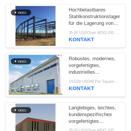
STÖRUNGS-
Hochbelastbares
Stahlkonstruktionslager
LÖSUNG
für die Lagerung von
Zementwerken
35-50 USD/Sqm MOQ:200 sqm
BLOG
KONTAKT
SITEMAP
Robustes, modernes,
vorgefertigtes,
industrielles
PRIVACY
Stahlkonstruktionslager
USD29-USD49 Per Square Meter MOQ:200 Quadratmeter
POLICY
für die Fabrik
KONTAKT
Langlebiges, leichtes,
kundenspezifisches
vorgefertigtes
Lagerhaus mit
35-50 USD/Sqm MOQ:200 Quadratmeter