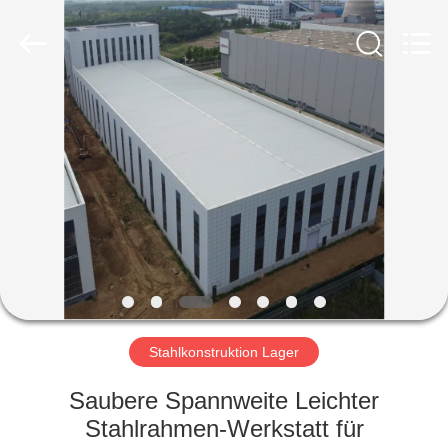
Ruly
Steel
Engineering
Co.,Ltd.
All
Rights
Reserved.
HAUS
PRODUKTE
VIDEOS
VR
SHOW
Stahlkonstruktion Lager
ÜBER
Saubere Spannweite Leichter
UNS
Stahlrahmen-Werkstatt für