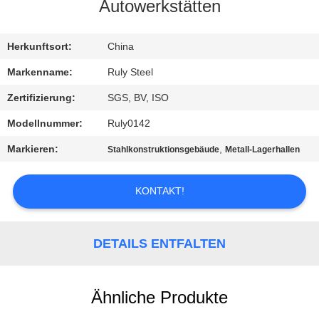
Autowerkstätten
FABRIK-
AUSFLUG
Herkunftsort:
China
Markenname:
Ruly Steel
QUALITÄTSKONTROLLE
Zertifizierung:
SGS, BV, ISO
Modellnummer:
Ruly0142
TRETEN
Markieren:
,
Stahlkonstruktionsgebäude
Metall-Lagerhallen
SIE
MIT
KONTAKT!
UNS
IN
DETAILS ENTFALTEN
VERBINDUNG
Ähnliche Produkte
NACHRICHTEN