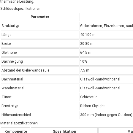
thermische Leistung.
Schlüsselspezifikationen
Parameter
Strukturtyp
Giebelrahmen, Einzelkamm, saub
Länge
40-100 m
Breite
20-80 m
Gleithöhe
6-15 m
Dachneigung
10%
Abstand der Giebelwandsäule
7,5 m
Dachmaterial
Glaswoll -Sandwichpanel
Wandmaterial
Glaswoll -Sandwichpanel
Türart
Schiebetür
Fenstertyp
Ribbon Skylight
Höhenunterschied
300 mm (Indoor gegen Outdoor)
Materialspezifikationen
Komponente
Spezifikation
Mat