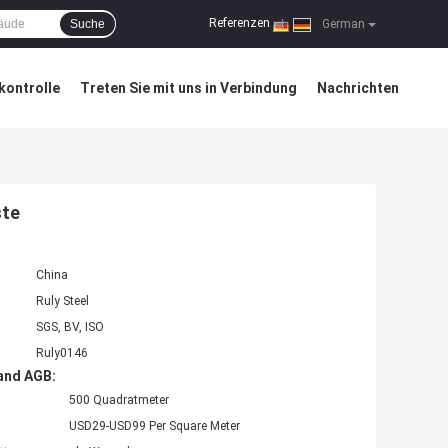
Referenzen
Suche
|
German
kontrolle
Treten Sie mit uns in Verbindung
Nachrichten
ste
China
Ruly Steel
SGS, BV, ISO
Ruly0146
and AGB:
500 Quadratmeter
USD29-USD99 Per Square Meter