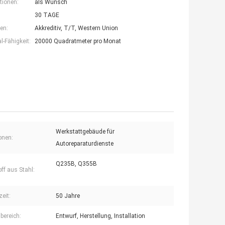
tionen:
als Wunsch
30 TAGE
en:
Akkreditiv, T/T, Western Union
-Fähigkeit:
20000 Quadratmeter pro Monat
Werkstattgebäude für
onen:
Autoreparaturdienste
Q235B, Q355B
ff aus Stahl:
eit:
50 Jahre
bereich:
Entwurf, Herstellung, Installation