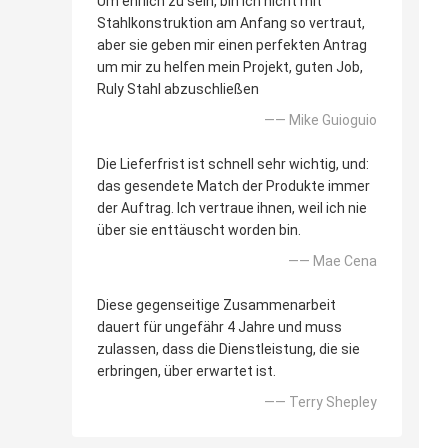
Um ehrlich zu sein, bin ich nicht mit
Stahlkonstruktion am Anfang so vertraut,
aber sie geben mir einen perfekten Antrag
um mir zu helfen mein Projekt, guten Job,
Ruly Stahl abzuschließen
—— Mike Guioguio
Die Lieferfrist ist schnell sehr wichtig, und:
das gesendete Match der Produkte immer
der Auftrag. Ich vertraue ihnen, weil ich nie
über sie enttäuscht worden bin.
—— Mae Cena
Diese gegenseitige Zusammenarbeit
dauert für ungefähr 4 Jahre und muss
zulassen, dass die Dienstleistung, die sie
erbringen, über erwartet ist.
—— Terry Shepley