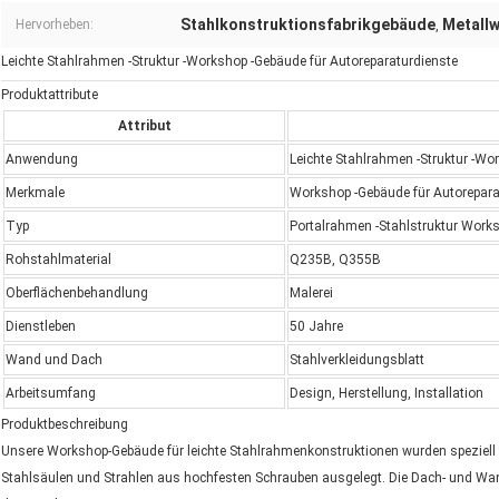
Stahlkonstruktionsfabrikgebäude
Metall
Hervorheben:
,
Leichte Stahlrahmen -Struktur -Workshop -Gebäude für Autoreparaturdienste
Produktattribute
Attribut
Anwendung
Leichte Stahlrahmen -Struktur -W
Merkmale
Workshop -Gebäude für Autorepara
Typ
Portalrahmen -Stahlstruktur Work
Rohstahlmaterial
Q235B, Q355B
Oberflächenbehandlung
Malerei
Dienstleben
50 Jahre
Wand und Dach
Stahlverkleidungsblatt
Arbeitsumfang
Design, Herstellung, Installation
Produktbeschreibung
Unsere Workshop-Gebäude für leichte Stahlrahmenkonstruktionen wurden speziell 
Stahlsäulen und Strahlen aus hochfesten Schrauben ausgelegt. Die Dach- und Wan