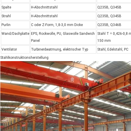
Spalte
H-Abschnittstahl
Q235B, Q345B
Strahl
H-Abschnittstahl
Q235B, Q345B
Purlin
C oder Z-Form, 1,8-3,0 mm Dicke
Q235B, Q346B
Wand/Dachplatte
EPS, Rockwolle, PU, Glaswolle Sandwich
Stahl T = 0,426-0,8 m
Panel
150 mm
Ventilator
Turbinenbeatmung, elektrischer Typ
Stahl, Edelstahl, PC
Stahlkonstruktionsherstellung