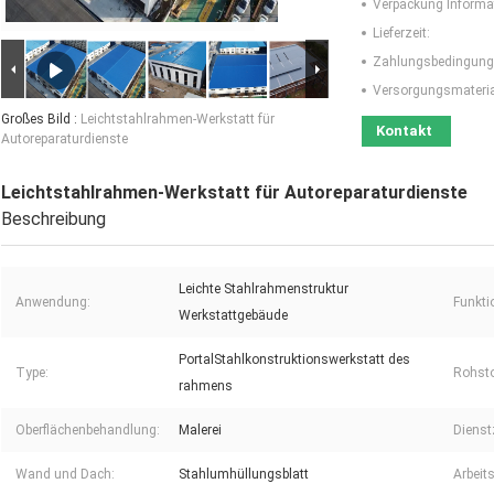
Verpackung Informa
Lieferzeit:
Zahlungsbedingung
Versorgungsmaterial
Großes Bild :
Leichtstahlrahmen-Werkstatt für
Kontakt
Autoreparaturdienste
Leichtstahlrahmen-Werkstatt für Autoreparaturdienste
Beschreibung
Leichte Stahlrahmenstruktur
Anwendung:
Funkti
Werkstattgebäude
PortalStahlkonstruktionswerkstatt des
Type:
Rohsto
rahmens
Oberflächenbehandlung:
Malerei
Dienstz
Wand und Dach:
Stahlumhüllungsblatt
Arbeits