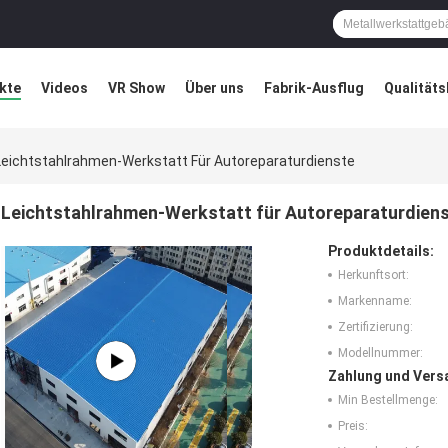
kte
Videos
VR Show
Über uns
Fabrik-Ausflug
Qualitäts
ung
Blog
Leichtstahlrahmen-Werkstatt Für Autoreparaturdienste
Leichtstahlrahmen-Werkstatt für Autoreparaturdien
Produktdetails:
Herkunftsort:
Markenname:
Zertifizierung:
Modellnummer:
Zahlung und Vers
Min Bestellmenge:
Preis: