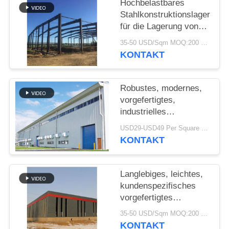
Hochbelastbares
Stahlkonstruktionslager
STÖRUNGS-
für die Lagerung von
LÖSUNG
Zementwerken
35-50 USD/Sqm MOQ:200 sqm
KONTAKT
BLOG
Robustes, modernes,
SITEMAP
vorgefertigtes,
industrielles
Stahlkonstruktionslager
USD29-USD49 Per Square Meter MOQ:200 Quadratmeter
PRIVACY
für die Fabrik
KONTAKT
POLICY
Langlebiges, leichtes,
kundenspezifisches
vorgefertigtes
Lagerhaus mit
35-50 USD/Sqm MOQ:200 Quadratmeter
verzinkter
KONTAKT