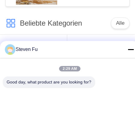
Stahlkonstruktion zur
Lagerung
Beliebte Kategorien
Alle
Stahlkonstruktion
Stahlkonstruktions-
Steven Fu
Lager
Werkstatt
Stahlkonstruktionsbau
Stahlkonstruktionsherstellu
2:29 AM
Good day, what product are you looking for?
Vorfabrizierte
PEB-Stahl-Gebäude
Stahlrahmen-
Gebäude
strukturelle
Stahlkonstruktionshangar
Stahlträger