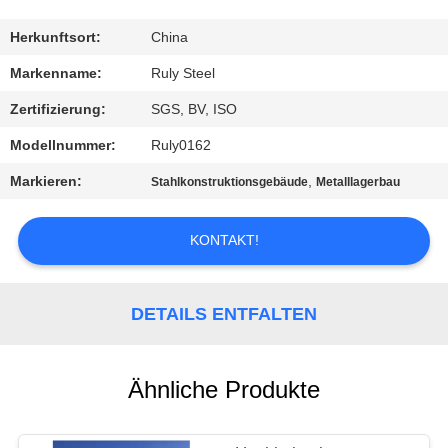
FABRIK-
Herkunftsort:
China
AUSFLUG
Markenname:
Ruly Steel
Zertifizierung:
SGS, BV, ISO
QUALITÄTSKONTROLLE
Modellnummer:
Ruly0162
Markieren:
,
Stahlkonstruktionsgebäude
Metalllagerbau
TRETEN
SIE
KONTAKT!
MIT
UNS
DETAILS ENTFALTEN
IN
VERBINDUNG
Ähnliche Produkte
NACHRICHTEN