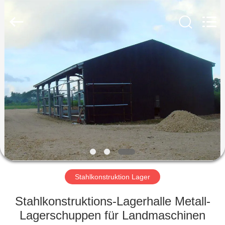
Ruly
Steel
Engineering
Co.,Ltd.
All
Rights
Reserved.
HAUS
PRODUKTE
VIDEOS
VR
SHOW
Stahlkonstruktion Lager
ÜBER
Stahlkonstruktions-Lagerhalle Metall-
UNS
Lagerschuppen für Landmaschinen