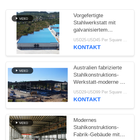
STÖRUNGS-
Vorgefertigte
LÖSUNG
Stahlwerkstatt mit
galvanisiertem
Portalrahmen
BLOG
USD25-USD45 Per Square Meter MOQ:200 Quadratmeter
KONTAKT
SITEMAP
Australien fabrizierte
Stahlkonstruktions-
PRIVACY
Werkstatt-moderne Art
Binder-Dach vor
POLICY
USD29-USD99 Per Square Meter MOQ:500 Quadratmeter
KONTAKT
Modernes
Stahlkonstruktions-
Fabrik-Gebäude mit