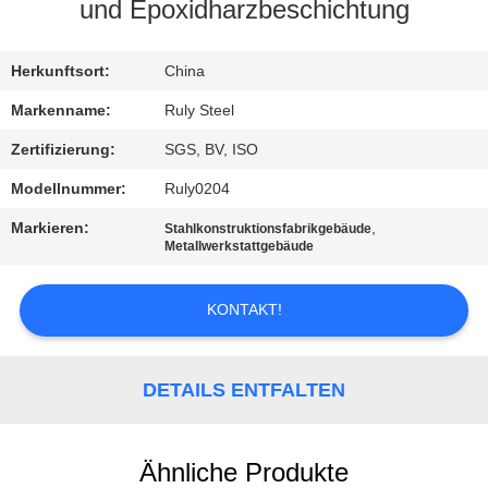
und Epoxidharzbeschichtung
FABRIK-
AUSFLUG
Herkunftsort:
China
Markenname:
Ruly Steel
QUALITÄTSKONTROLLE
Zertifizierung:
SGS, BV, ISO
Modellnummer:
Ruly0204
TRETEN
Markieren:
,
Stahlkonstruktionsfabrikgebäude
SIE
Metallwerkstattgebäude
MIT
KONTAKT!
UNS
IN
VERBINDUNG
DETAILS ENTFALTEN
NACHRICHTEN
Ähnliche Produkte