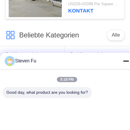
Mezzanin-
USD29-USD99 Per Square Meter MOQ:500 Quadratmeter
Metallwerkstatt-Bau
KONTAKT
Beliebte Kategorien
Alle
Stahlkonstruktion
Stahlkonstruktions-
Steven Fu
Lager
Werkstatt
Stahlkonstruktionsbau
Stahlkonstruktionsherstellu
5:18 PM
Good day, what product are you looking for?
Vorfabrizierte
PEB-Stahl-Gebäude
Stahlrahmen-
Gebäude
strukturelle
Stahlkonstruktionshangar