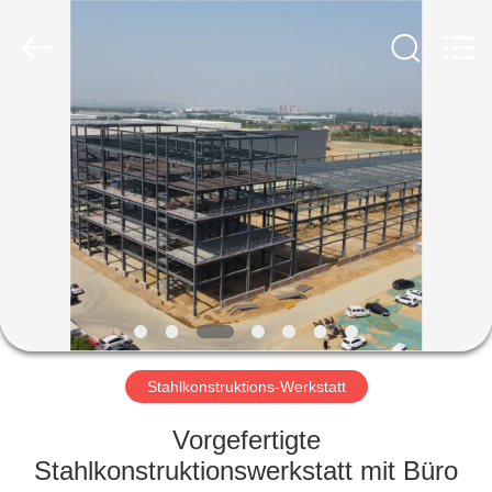
Ruly
Steel
Engineering
Co.,Ltd.
All
Rights
Reserved.
HAUS
PRODUKTE
VIDEOS
VR
SHOW
Stahlkonstruktions-Werkstatt
ÜBER
Vorgefertigte
UNS
Stahlkonstruktionswerkstatt mit Büro