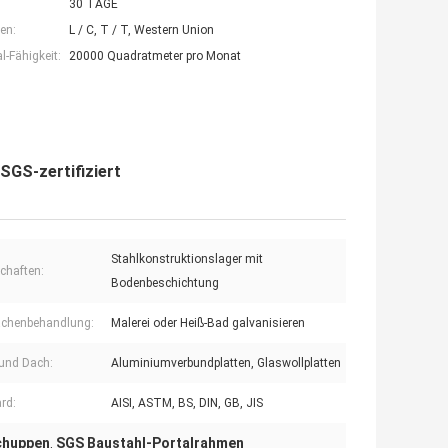
30 TAGE
en:
L / C, T / T, Western Union
-Fähigkeit:
20000 Quadratmeter pro Monat
SGS-zertifiziert
Stahlkonstruktionslager mit
chaften:
Bodenbeschichtung
ächenbehandlung:
Malerei oder Heiß-Bad galvanisieren
und Dach:
Aluminiumverbundplatten, Glaswollplatten
rd:
AISI, ASTM, BS, DIN, GB, JIS
chuppen
SGS Baustahl-Portalrahmen
,