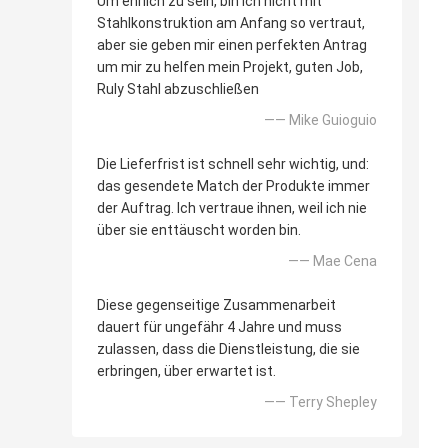
Um ehrlich zu sein, bin ich nicht mit
Stahlkonstruktion am Anfang so vertraut,
aber sie geben mir einen perfekten Antrag
um mir zu helfen mein Projekt, guten Job,
Ruly Stahl abzuschließen
—— Mike Guioguio
Die Lieferfrist ist schnell sehr wichtig, und:
das gesendete Match der Produkte immer
der Auftrag. Ich vertraue ihnen, weil ich nie
über sie enttäuscht worden bin.
—— Mae Cena
Diese gegenseitige Zusammenarbeit
dauert für ungefähr 4 Jahre und muss
zulassen, dass die Dienstleistung, die sie
erbringen, über erwartet ist.
—— Terry Shepley