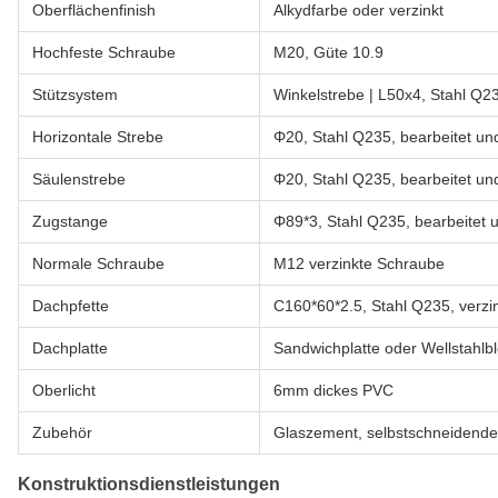
Oberflächenfinish
Alkydfarbe oder verzinkt
Hochfeste Schraube
M20, Güte 10.9
Stützsystem
Winkelstrebe | L50x4, Stahl Q23
Horizontale Strebe
Φ20, Stahl Q235, bearbeitet und
Säulenstrebe
Φ20, Stahl Q235, bearbeitet und
Zugstange
Φ89*3, Stahl Q235, bearbeitet u
Normale Schraube
M12 verzinkte Schraube
Dachpfette
C160*60*2.5, Stahl Q235, verzin
Dachplatte
Sandwichplatte oder Wellstahlb
Oberlicht
6mm dickes PVC
Zubehör
Glaszement, selbstschneidend
Konstruktionsdienstleistungen