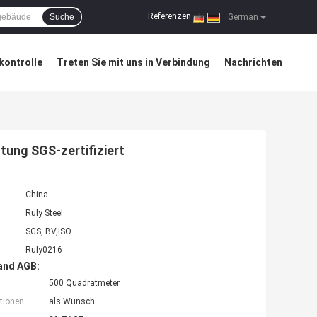
Referenzen
Suche
|
German
kontrolle
Treten Sie mit uns in Verbindung
Nachrichten
tung SGS-zertifiziert
China
Ruly Steel
SGS, BV,ISO
Ruly0216
and AGB:
500 Quadratmeter
tionen:
als Wunsch