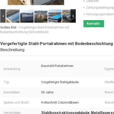
Lieferzeit:
Zahlungsbedingung
Versorgungsmaterial
Kontakt
Großes Bild :
Vorgefertigte Stahl-Portalrahmen mit
Bodenbeschichtung SGS-zertifiziert
Vorgefertigte Stahl-Portalrahmen mit Bodenbeschichtung 
Beschreibung
Baustahl-Portalrahmen
Anwendung:
Eigens
Typ:
Vorgefertigte Stahlgebäude
Oberfl
Dienstleben:
50 Jahre
Wand 
Spalten und Strahl:
H-Abschnitt Column&Beam
Standa
Stahlkonstruktionsgebäude
Metalllagers
Hervorheben:
,