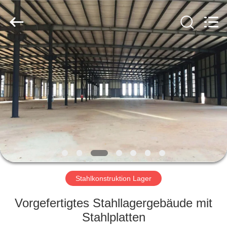
Ruly
Steel
Engineering
Co.,Ltd.
All
Rights
Reserved.
HAUS
PRODUKTE
VIDEOS
VR
SHOW
Stahlkonstruktion Lager
ÜBER
Vorgefertigtes Stahllagergebäude mit
UNS
Stahlplatten