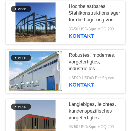
Hochbelastbares
STÖRUNGS-
Stahlkonstruktionslager
LÖSUNG
für die Lagerung von
Zementwerken
35-50 USD/Sqm MOQ:200 sqm
KONTAKT
BLOG
Robustes, modernes,
SITEMAP
vorgefertigtes,
industrielles
PRIVACY
Stahlkonstruktionslager
USD29-USD49 Per Square Meter MOQ:200 Quadratmeter
für die Fabrik
POLICY
KONTAKT
Langlebiges, leichtes,
kundenspezifisches
vorgefertigtes
Lagerhaus mit
35-50 USD/Sqm MOQ:200 Quadratmeter