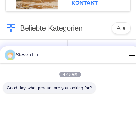
verzinkter
KONTAKT
Stahlkonstruktion zur
Lagerung
Beliebte Kategorien
Alle
Stahlkonstruktion
Stahlkonstruktions-
Steven Fu
Lager
Werkstatt
Stahlkonstruktionsbau
Stahlkonstruktionsherstellu
4:46 AM
Good day, what product are you looking for?
Vorfabrizierte
PEB-Stahl-Gebäude
Stahlrahmen-
Gebäude
strukturelle
Stahlkonstruktionshangar
Stahlträger