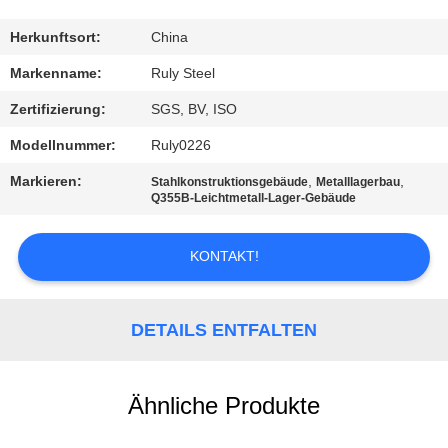
FABRIK-
Herkunftsort:
China
AUSFLUG
Markenname:
Ruly Steel
Zertifizierung:
SGS, BV, ISO
QUALITÄTSKONTROLLE
Modellnummer:
Ruly0226
Markieren:
,
,
Stahlkonstruktionsgebäude
Metalllagerbau
TRETEN
Q355B-Leichtmetall-Lager-Gebäude
SIE
MIT
KONTAKT!
UNS
IN
DETAILS ENTFALTEN
VERBINDUNG
Ähnliche Produkte
NACHRICHTEN