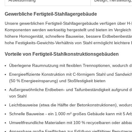
Arbeitsumfang
Design, Herstellung, 
Gewerbliche Fertigteil-Stahllagergebäude
Unsere gewerblichen Fertigteil-Stahllagergebäude verfügen über H-
Komponenten werden werkseitig hergestellt und bieten im Vergleic
höhere Homogenität, schnellere Bauweise, bessere Erdbebenbestä
hohe Festigkeits-Gewichts-Verhältnis von Stahl ermöglicht leichter
Vorteile von Fertigteil-Stahlkonstruktionsgebäuden
Überlegene Raumnutzung mit flexiblen Trennoptionen, wodurch di
Energieeffiziente Konstruktion mit C-förmigem Stahl und Sandwic
(50 % Energieeinsparung) und Stoßfestigkeit bieten
Außergewöhnliche Erdbeben- und Taifunbeständigkeit aufgrund de
von Stahl
Leichtbauweise (etwa die Hälfte der Betonkonstruktionen), wodu
Schnelle Bauweise - ein 1.000 m² großes Gebäude kann mit 5 Arbe
Umweltfreundliche Materialien mit 100 % recycelbaren oder ab
Anpassbare große Freiflächen zur Erfüllung vielfältiger Benutzer