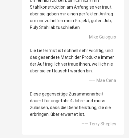
Um ehrlich zu sein, bin ich nicht mit
Stahlkonstruktion am Anfang so vertraut,
aber sie geben mir einen perfekten Antrag
um mir zu helfen mein Projekt, guten Job,
Ruly Stahl abzuschließen
—— Mike Guioguio
Die Lieferfrist ist schnell sehr wichtig, und:
das gesendete Match der Produkte immer
der Auftrag. Ich vertraue ihnen, weil ich nie
über sie enttäuscht worden bin.
—— Mae Cena
Diese gegenseitige Zusammenarbeit
dauert für ungefähr 4 Jahre und muss
zulassen, dass die Dienstleistung, die sie
erbringen, über erwartet ist.
—— Terry Shepley