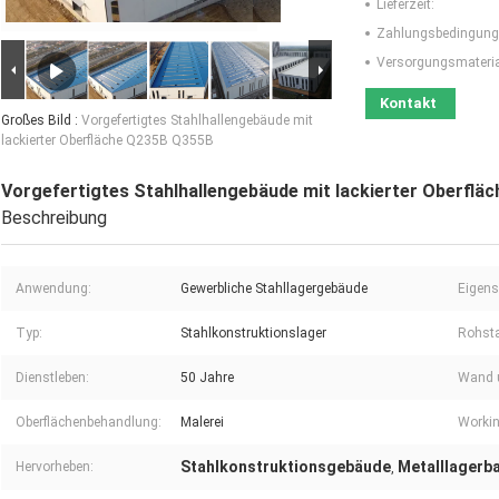
Lieferzeit:
Zahlungsbedingung
Versorgungsmaterial
Kontakt
Großes Bild :
Vorgefertigtes Stahlhallengebäude mit
lackierter Oberfläche Q235B Q355B
Vorgefertigtes Stahlhallengebäude mit lackierter Oberfl
Beschreibung
Anwendung:
Gewerbliche Stahllagergebäude
Eigens
Typ:
Stahlkonstruktionslager
Rohsta
Dienstleben:
50 Jahre
Wand 
Oberflächenbehandlung:
Malerei
Workin
Stahlkonstruktionsgebäude
Metalllagerb
Hervorheben:
,