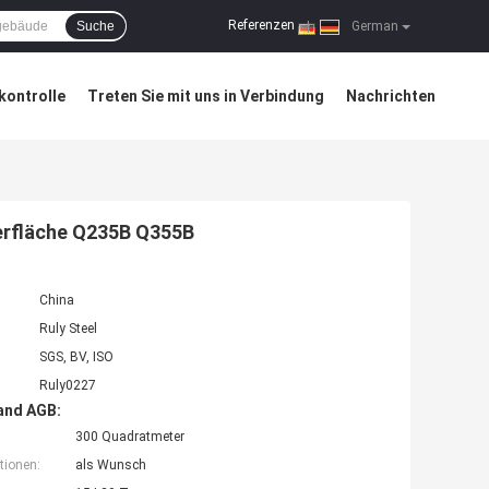
Referenzen
Suche
|
German
kontrolle
Treten Sie mit uns in Verbindung
Nachrichten
berfläche Q235B Q355B
China
Ruly Steel
SGS, BV, ISO
Ruly0227
and AGB:
300 Quadratmeter
tionen:
als Wunsch