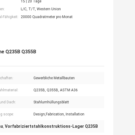
15 | 20 Tage
en:
L/C, T/T, Western Union
-Fähigkeit:
20000 Quadratmeter pro Monat
äche Q235B Q355B
chaften:
Gewerbliche Metallbauten
hlmaterial:
Q235B, Q355B, ASTM A36
und Dach:
Stahlumhüllungsblatt
g scope:
Design,Fabrication, Installation
au
Vorfabriziertstahlkonstruktions-Lager Q235B
,