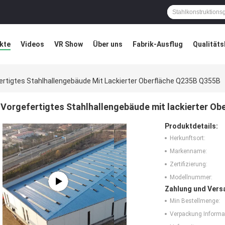
kte
Videos
VR Show
Über uns
Fabrik-Ausflug
Qualitäts
ung
Blog
ertigtes Stahlhallengebäude Mit Lackierter Oberfläche Q235B Q355B
Vorgefertigtes Stahlhallengebäude mit lackierter O
Produktdetails:
Herkunftsort:
Markenname:
Zertifizierung:
Modellnummer:
Zahlung und Vers
Min Bestellmenge:
Verpackung Informa