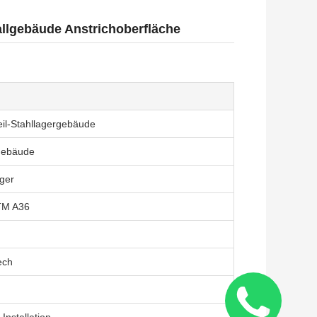
allgebäude Anstrichoberfläche
eil-Stahllagergebäude
gebäude
ager
TM A36
ech