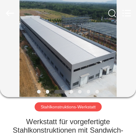
Ruly
Steel
Engineering
Co.,Ltd.
All
Rights
Reserved.
HAUS
PRODUKTE
VIDEOS
VR
SHOW
Stahlkonstruktions-Werkstatt
ÜBER
Werkstatt für vorgefertigte
UNS
Stahlkonstruktionen mit Sandwich-