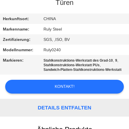
Türen
FABRIK-
AUSFLUG
Herkunftsort:
CHINA
Markenname:
Ruly Steel
QUALITÄTSKONTROLLE
Zertifizierung:
SGS, ,ISO, BV
Modellnummer:
Ruly0240
TRETEN
Markieren:
,
,
Stahlkonstruktions-Werkstatt des Grad-10
9
SIE
,
Stahlkonstruktions-Werkstatt PUs
Sandwich-Platten-Stahlkonstruktions-Werkstatt
MIT
UNS
KONTAKT!
IN
VERBINDUNG
DETAILS ENTFALTEN
NACHRICHTEN