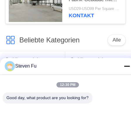
Mezzanin-
USD29-USD99 Per Square Meter MOQ:500 Quadratmeter
Metallwerkstatt-Bau
KONTAKT
Beliebte Kategorien
Alle
Stahlkonstruktion
Stahlkonstruktions-
Steven Fu
Lager
Werkstatt
Stahlkonstruktionsbau
Stahlkonstruktionsherstellu
12:30 PM
Good day, what product are you looking for?
Vorfabrizierte
PEB-Stahl-Gebäude
Stahlrahmen-
Gebäude