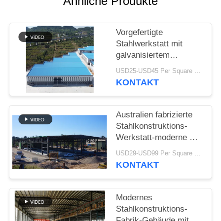
Ähnliche Produkte
STÖRUNGS-
Vorgefertigte
LÖSUNG
Stahlwerkstatt mit
galvanisiertem
BLOG
Portalrahmen
USD25-USD45 Per Square Meter MOQ:200 Quadratmeter
KONTAKT
SITEMAP
Australien fabrizierte
PRIVACY
Stahlkonstruktions-
Werkstatt-moderne Art
POLICY
Binder-Dach vor
USD29-USD99 Per Square Meter MOQ:500 Quadratmeter
KONTAKT
Modernes
Stahlkonstruktions-
Fabrik-Gebäude mit