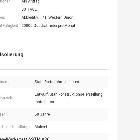
tionen:
Als Antrag
30 TAGE
en:
Akkreditiv, T/T, Western Union
-Fähigkeit:
20000 Quadratmeter pro Monat
Isolierung
onen:
Stahl-Portalrahmenbauten
Entwurf, Stahlkonstruktions-Herstellung,
bereich:
Installation
eit:
50 Jahre
ächenbehandlung:
Malerei
en-Werkstatt ASTM A36
,