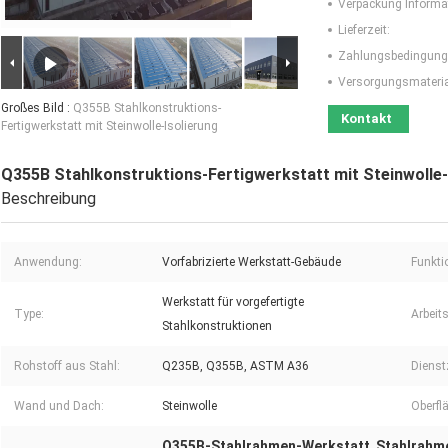
Verpackung Informa
Lieferzeit:
Zahlungsbedingung
Versorgungsmaterial
Großes Bild :
Q355B Stahlkonstruktions-
Kontakt
Fertigwerkstatt mit Steinwolle-Isolierung
Q355B Stahlkonstruktions-Fertigwerkstatt mit Steinwolle-
Beschreibung
Anwendung:
Vorfabrizierte Werkstatt-Gebäude
Funkti
Werkstatt für vorgefertigte
Type:
Arbeits
Stahlkonstruktionen
Rohstoff aus Stahl:
Q235B, Q355B, ASTM A36
Dienstz
Wand und Dach:
Steinwolle
Oberfl
Q355B-Stahlrahmen-Werkstatt
Stahlrahm
,