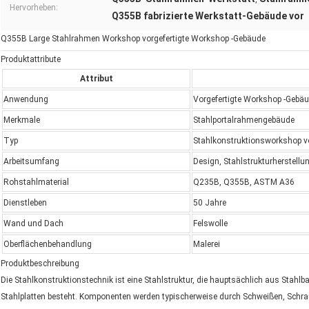
Hervorheben:
Q355B fabrizierte Werkstatt-Gebäude vor
Q355B Large Stahlrahmen Workshop vorgefertigte Workshop -Gebäude
Produktattribute
Attribut
Anwendung
Vorgefertigte Workshop -Gebä
Merkmale
Stahlportalrahmengebäude
Typ
Stahlkonstruktionsworkshop vo
Arbeitsumfang
Design, Stahlstrukturherstellun
Rohstahlmaterial
Q235B, Q355B, ASTM A36
Dienstleben
50 Jahre
Wand und Dach
Felswolle
Oberflächenbehandlung
Malerei
Produktbeschreibung
Die Stahlkonstruktionstechnik ist eine Stahlstruktur, die hauptsächlich aus Stah
Stahlplatten besteht. Komponenten werden typischerweise durch Schweißen, Schra