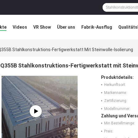
kte
Videos
VR Show
Über uns
Fabrik-Ausflug
Qualitäts
ung
Blog
Q355B Stahlkonstruktions-Fertigwerkstatt Mit Steinwolle-Isolierung
Q355B Stahlkonstruktions-Fertigwerkstatt mit Steinw
Produktdetails:
Herkunftsort:
Markenname:
Zertifizierung:
Modellnummer:
Zahlung und Vers
Min Bestellmenge:
Preis: