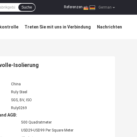
Referenzen
Suche
|
German
kontrolle
Treten Sie mit uns in Verbindung
Nachrichten
olle-Isolierung
China
Ruly Steel
SGS, BV, ISO
Ruly0269
and AGB:
500 Quadratmeter
USD29-USD99 Per Square Meter