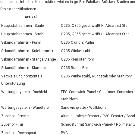
und seiner einfachen Konstruktion wird es in großen Fabriken, Brücken, Stadien u
Projektspezifikationen
Artikel
Hauptstahlrahmen - Säule
Q235, Q355 geschweißt H. Abschnitt Stahl
Hauptstahlrahmen - Strahl
Q235, Q355 geschweißt H. Abschnitt Stahl
Sekundärrahmen - Purlin
Q235 C und Z Purlin
Sekundärrahmen - Knieklammer
Q235 Winkelstahl
Sekundärrahmen - Stange Stange
Q235 Kreisstahlrohr
Sekundärrahmen - Klammer
Q235 Runde Bar
Vertikale und horizontale
Q235 Winkelstahl, Rundstab oder Stahlrohr
Unterstützung
Wartungssystem - Dachfeld
EPS -Sandwich -Panel / Glasfaser -Sandwich 
Stahlblech
Wartungssystem - Wandtafel
Sandwichplatte / Wellbleche
Zubehör - Fenster
Aluminiumlegierfenster / PVC -Fenster / Sand
Zubehör - Tür
Schiebetür mit Sandwich -Panel- / Rollmetallt
Zubehör - Downspout
PVC