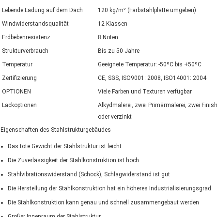
Lebende Ladung auf dem Dach
120 kg/m² (Farbstahlplatte umgeben)
Windwiderstandsqualität
12 Klassen
Erdbebenresistenz
8 Noten
Strukturverbrauch
Bis zu 50 Jahre
Temperatur
Geeignete Temperatur: -50ºC bis +50ºC
Zertifizierung
CE, SGS, ISO9001: 2008, ISO14001: 2004
OPTIONEN
Viele Farben und Texturen verfügbar
Lackoptionen
Alkydmalerei, zwei Primärmalerei, zwei Finish 
oder verzinkt
Eigenschaften des Stahlstrukturgebäudes
Das tote Gewicht der Stahlstruktur ist leicht
Die Zuverlässigkeit der Stahlkonstruktion ist hoch
Stahlvibrationswiderstand (Schock), Schlagwiderstand ist gut
Die Herstellung der Stahlkonstruktion hat ein höheres Industrialisierungsgrad
Die Stahlkonstruktion kann genau und schnell zusammengebaut werden
Großer Innenraum der Stahlstruktur