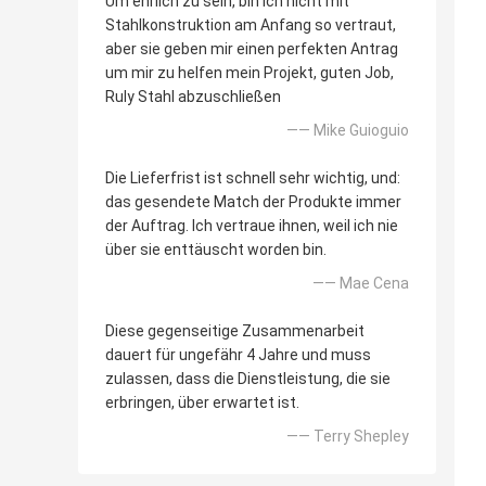
Um ehrlich zu sein, bin ich nicht mit
Stahlkonstruktion am Anfang so vertraut,
aber sie geben mir einen perfekten Antrag
um mir zu helfen mein Projekt, guten Job,
Ruly Stahl abzuschließen
—— Mike Guioguio
Die Lieferfrist ist schnell sehr wichtig, und:
das gesendete Match der Produkte immer
der Auftrag. Ich vertraue ihnen, weil ich nie
über sie enttäuscht worden bin.
—— Mae Cena
Diese gegenseitige Zusammenarbeit
dauert für ungefähr 4 Jahre und muss
zulassen, dass die Dienstleistung, die sie
erbringen, über erwartet ist.
—— Terry Shepley