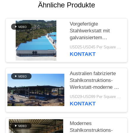
Ähnliche Produkte
STÖRUNGS-
LÖSUNG
Vorgefertigte
Stahlwerkstatt mit
galvanisiertem
BLOG
Portalrahmen
USD25-USD45 Per Square Meter MOQ:200 Quadratmeter
KONTAKT
SITEMAP
Australien fabrizierte
PRIVACY
Stahlkonstruktions-
POLICY
Werkstatt-moderne Art
Binder-Dach vor
USD29-USD99 Per Square Meter MOQ:500 Quadratmeter
KONTAKT
Modernes
Stahlkonstruktions-