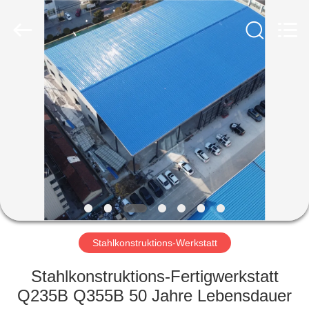
Ruly
Steel
Engineering
Co.,Ltd.
All
Rights
Reserved.
HAUS
PRODUKTE
VIDEOS
VR
SHOW
Stahlkonstruktions-Werkstatt
ÜBER
Stahlkonstruktions-Fertigwerkstatt
UNS
Q235B Q355B 50 Jahre Lebensdauer