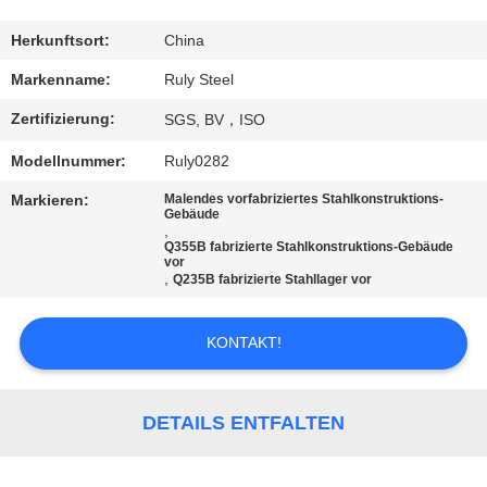
FABRIK-
Herkunftsort:
China
AUSFLUG
Markenname:
Ruly Steel
Zertifizierung:
SGS, BV，ISO
QUALITÄTSKONTROLLE
Modellnummer:
Ruly0282
Markieren:
Malendes vorfabriziertes Stahlkonstruktions-
TRETEN
Gebäude
,
SIE
Q355B fabrizierte Stahlkonstruktions-Gebäude
vor
MIT
,
Q235B fabrizierte Stahllager vor
UNS
KONTAKT!
IN
VERBINDUNG
DETAILS ENTFALTEN
NACHRICHTEN