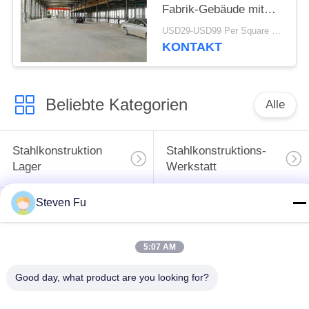
Fabrik-Gebäude mit
Mezzanin-
USD29-USD99 Per Square Meter MOQ:500 Quadratmeter
Metallwerkstatt-Bau
KONTAKT
Beliebte Kategorien
Alle
Stahlkonstruktion
Stahlkonstruktions-
Lager
Werkstatt
Steven Fu
Stahlkonstruktionsbau
Stahlkonstruktionsherstellu
5:07 AM
Vorfabrizierte
PEB-Stahl-Gebäude
Stahlrahmen-
Good day, what product are you looking for?
Gebäude