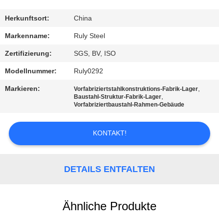
FABRIK-
Herkunftsort:
China
AUSFLUG
Markenname:
Ruly Steel
Zertifizierung:
SGS, BV, ISO
QUALITÄTSKONTROLLE
Modellnummer:
Ruly0292
Markieren:
,
Vorfabriziertstahlkonstruktions-Fabrik-Lager
TRETEN
,
Baustahl-Struktur-Fabrik-Lager
Vorfabriziertbaustahl-Rahmen-Gebäude
SIE
MIT
KONTAKT!
UNS
IN
DETAILS ENTFALTEN
VERBINDUNG
Ähnliche Produkte
NACHRICHTEN