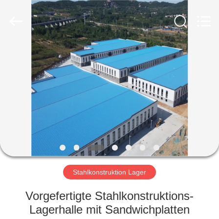
Ruly
Steel
Engineering
Co.,Ltd.
All
Rights
Reserved.
HAUS
PRODUKTE
VIDEOS
VR
SHOW
Stahlkonstruktion Lager
ÜBER
Vorgefertigte Stahlkonstruktions-
UNS
Lagerhalle mit Sandwichplatten