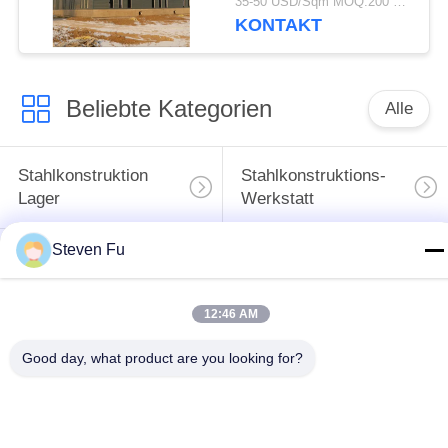
35-50 USD/Sqm MOQ:200 Quadratmeter
verzinkter
KONTAKT
Stahlkonstruktion zur
Lagerung
Beliebte Kategorien
Alle
Stahlkonstruktion
Stahlkonstruktions-
Lager
Werkstatt
Steven Fu
Stahlkonstruktionsbau
Stahlkonstruktionsherstellu
12:46 AM
Vorfabrizierte
PEB-Stahl-Gebäude
Stahlrahmen-
Good day, what product are you looking for?
Gebäude
strukturelle
Stahlkonstruktionshangar
Stahlträger