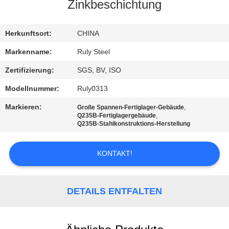
Zinkbeschichtung
FABRIK-
AUSFLUG
Herkunftsort:
CHINA
Markenname:
Ruly Steel
QUALITÄTSKONTROLLE
Zertifizierung:
SGS, BV, ISO
Modellnummer:
Ruly0313
TRETEN
Markieren:
,
Große Spannen-Fertiglager-Gebäude
SIE
,
Q235B-Fertiglagergebäude
Q235B-Stahlkonstruktions-Herstellung
MIT
UNS
KONTAKT!
IN
VERBINDUNG
DETAILS ENTFALTEN
NACHRICHTEN