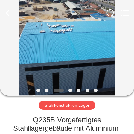
Ruly
Steel
Engineering
Co.,Ltd.
All
Rights
Reserved.
HAUS
PRODUKTE
VIDEOS
VR
SHOW
Stahlkonstruktion Lager
ÜBER
Q235B Vorgefertigtes
UNS
Stahllagergebäude mit Aluminium-