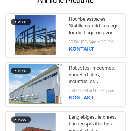
Ähnliche Produkte
STÖRUNGS-
Hochbelastbares
LÖSUNG
Stahlkonstruktionslager
für die Lagerung von
BLOG
Zementwerken
35-50 USD/Sqm MOQ:200 sqm
KONTAKT
SITEMAP
Robustes, modernes,
PRIVACY
vorgefertigtes,
industrielles
POLICY
Stahlkonstruktionslager
USD29-USD49 Per Square Meter MOQ:200 Quadratmeter
für die Fabrik
KONTAKT
Langlebiges, leichtes,
kundenspezifisches
vorgefertigtes