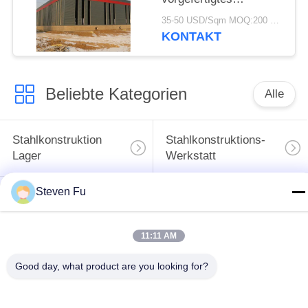
Lagerhaus mit
35-50 USD/Sqm MOQ:200 Quadratmeter
verzinkter
KONTAKT
Stahlkonstruktion zur
Lagerung
Beliebte Kategorien
Alle
Stahlkonstruktion
Stahlkonstruktions-
Lager
Werkstatt
Steven Fu
Stahlkonstruktionsbau
Stahlkonstruktionsherstellu
11:11 AM
Vorfabrizierte
PEB-Stahl-Gebäude
Stahlrahmen-
Good day, what product are you looking for?
Gebäude