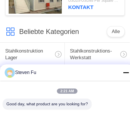
USD25-USD95 Per Square meter MOQ:500 Quadratmeter
25 Jahren Lebensdauer
KONTAKT
Beliebte Kategorien
Alle
Stahlkonstruktion
Stahlkonstruktions-
Lager
Werkstatt
Steven Fu
Stahlkonstruktionsbau
Stahlkonstruktionsherstellu
2:21 AM
Vorfabrizierte
PEB-Stahl-Gebäude
Stahlrahmen-
Good day, what product are you looking for?
Gebäude
strukturelle
Stahlkonstruktionshangar
Stahlträger