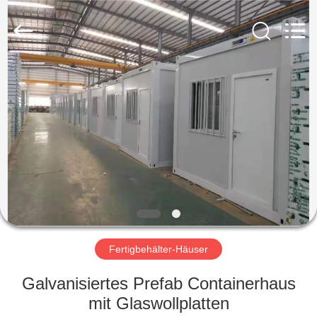
Ruly
Steel
Engineering
Co.,Ltd.
All
Rights
Reserved.
HAUS
PRODUKTE
VIDEOS
VR
SHOW
Fertigbehälter-Häuser
ÜBER
Galvanisiertes Prefab Containerhaus
UNS
mit Glaswollplatten