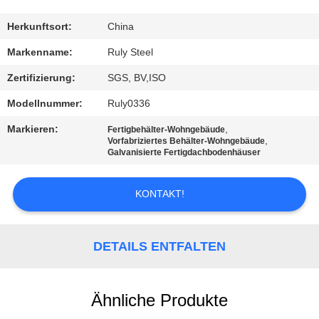
FABRIK-
Herkunftsort:
China
AUSFLUG
Markenname:
Ruly Steel
Zertifizierung:
SGS, BV,ISO
QUALITÄTSKONTROLLE
Modellnummer:
Ruly0336
Markieren:
,
Fertigbehälter-Wohngebäude
TRETEN
,
Vorfabriziertes Behälter-Wohngebäude
Galvanisierte Fertigdachbodenhäuser
SIE
MIT
KONTAKT!
UNS
IN
DETAILS ENTFALTEN
VERBINDUNG
Ähnliche Produkte
NACHRICHTEN