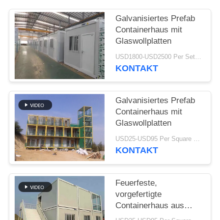
STÖRUNGS-
Galvanisiertes Prefab
Containerhaus mit
LÖSUNG
Glaswollplatten
USD1800-USD2500 Per Set MOQ:1 Satz
BLOG
KONTAKT
SITEMAP
Galvanisiertes Prefab
Containerhaus mit
Glaswollplatten
PRIVACY
USD25-USD95 Per Square meter MOQ:500 Quadratmeter
POLICY
KONTAKT
Feuerfeste,
vorgefertigte
Containerhaus aus
verzinktem Stahl mit