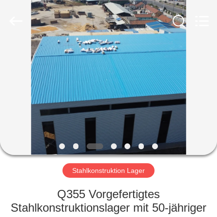
Ruly
Steel
Engineering
Co.,Ltd.
All
Rights
Reserved.
HAUS
PRODUKTE
VIDEOS
VR
SHOW
Stahlkonstruktion Lager
ÜBER
Q355 Vorgefertigtes
UNS
Stahlkonstruktionslager mit 50-jähriger