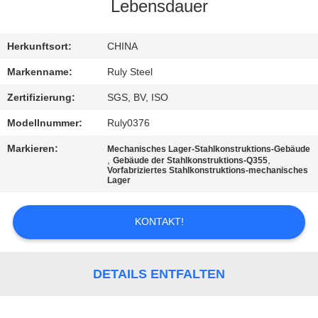
Lebensdauer
FABRIK-
AUSFLUG
Herkunftsort:
CHINA
Markenname:
Ruly Steel
QUALITÄTSKONTROLLE
Zertifizierung:
SGS, BV, ISO
Modellnummer:
Ruly0376
TRETEN
Markieren:
Mechanisches Lager-Stahlkonstruktions-Gebäude
SIE
,
,
Gebäude der Stahlkonstruktions-Q355
Vorfabriziertes Stahlkonstruktions-mechanisches
MIT
Lager
UNS
KONTAKT!
IN
VERBINDUNG
DETAILS ENTFALTEN
NACHRICHTEN