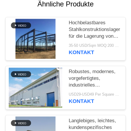
Ähnliche Produkte
STÖRUNGS-
LÖSUNG
Hochbelastbares
Stahlkonstruktionslager
für die Lagerung von
BLOG
Zementwerken
35-50 USD/Sqm MOQ:200 sqm
KONTAKT
SITEMAP
Robustes, modernes,
PRIVACY
vorgefertigtes,
POLICY
industrielles
Stahlkonstruktionslager
USD29-USD49 Per Square Meter MOQ:200 Quadratmeter
für die Fabrik
KONTAKT
Langlebiges, leichtes,
kundenspezifisches