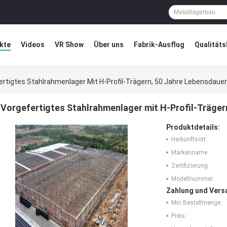
kte
Videos
VR Show
Über uns
Fabrik-Ausflug
Qualitäts
ung
Blog
ertigtes Stahlrahmenlager Mit H-Profil-Trägern, 50 Jahre Lebensdauer
Vorgefertigtes Stahlrahmenlager mit H-Profil-Träger
Produktdetails:
Herkunftsort:
Markenname:
Zertifizierung:
Modellnummer:
Zahlung und Vers
Min Bestellmenge:
Preis: