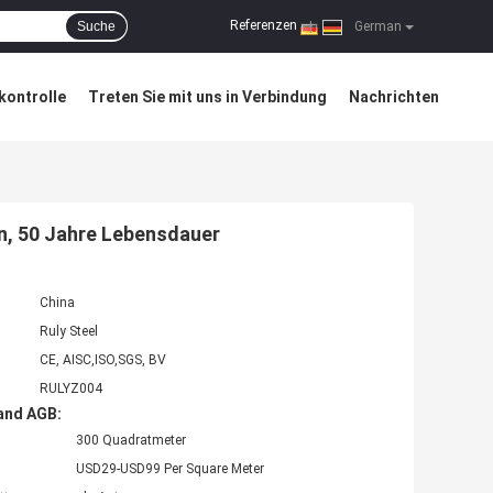
Referenzen
Suche
|
German
kontrolle
Treten Sie mit uns in Verbindung
Nachrichten
n, 50 Jahre Lebensdauer
China
Ruly Steel
CE, AISC,ISO,SGS, BV
RULYZ004
and AGB:
300 Quadratmeter
USD29-USD99 Per Square Meter