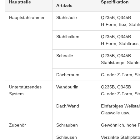
Hauptteile
Spezifikation
Artikels
Hauptstahlrahmen
Stahlsäule
Q235B, Q345B
H-Form, Box, Stahl
Stahlbalken
Q235B, Q345B
H-Form, Stahltruss
Schnalle
Q235B, Q345B
Stahlstange, Stahlr
Dächeraum
C- oder Z-Form, Sta
Unterstützendes
Wandpurlin
Q235B, Q345B
System
C- oder Z-Form, Sta
Dach/Wand
Einfarbiges Wellsta
Glaswolle usw.
Zubehör
Schrauben
Gewöhnlich, hohe F
Schleusen
Verzinkte Stahlplatt