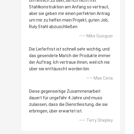
Um ehrlich zu sein, bin ich nicht mit
Stahlkonstruktion am Anfang so vertraut,
aber sie geben mir einen perfekten Antrag
um mir zu helfen mein Projekt, guten Job,
Ruly Stahl abzuschließen
—— Mike Guioguio
Die Lieferfrist ist schnell sehr wichtig, und:
das gesendete Match der Produkte immer
der Auftrag. Ich vertraue ihnen, weil ich nie
über sie enttäuscht worden bin.
—— Mae Cena
Diese gegenseitige Zusammenarbeit
dauert für ungefähr 4 Jahre und muss
zulassen, dass die Dienstleistung, die sie
erbringen, über erwartet ist.
—— Terry Shepley