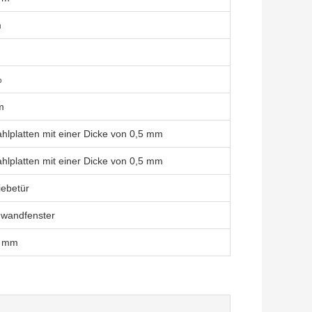
m
m
%
m
hlplatten mit einer Dicke von 0,5 mm
hlplatten mit einer Dicke von 0,5 mm
iebetür
nwandfenster
 mm