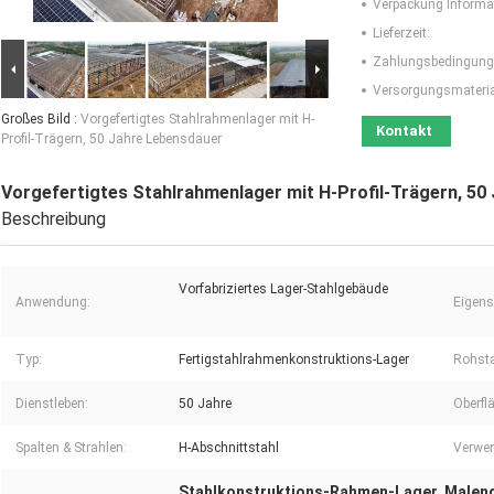
Verpackung Informa
Lieferzeit:
Zahlungsbedingung
Versorgungsmaterial
Großes Bild :
Vorgefertigtes Stahlrahmenlager mit H-
Kontakt
Profil-Trägern, 50 Jahre Lebensdauer
Vorgefertigtes Stahlrahmenlager mit H-Profil-Trägern, 50
Beschreibung
Vorfabriziertes Lager-Stahlgebäude
Anwendung:
Eigens
Typ:
Fertigstahlrahmenkonstruktions-Lager
Rohsta
Dienstleben:
50 Jahre
Oberfl
Spalten & Strahlen:
H-Abschnittstahl
Verwe
Stahlkonstruktions-Rahmen-Lager
Malen
,