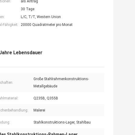
tionen:
als Antrag
30 Tage
en:
L/C, T/T, Western Union
-Fähigkeit:
20000 Quadratmeter pro Monat
 Jahre Lebensdauer
Große Stahlrahmenkonstruktions-
chaften:
Metallgebäude
hlmaterial:
Q235B, Q355B
ächenbehandlung:
Malerei
ndung:
Stahlkonstruktions-Lager, Stahlbau
des Stahlkonstruktions-Rahmen-Lager
,