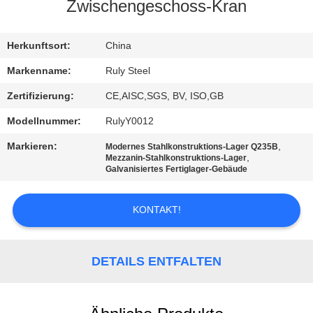
Zwischengeschoss-Kran
FABRIK-
AUSFLUG
Herkunftsort:
China
Markenname:
Ruly Steel
QUALITÄTSKONTROLLE
Zertifizierung:
CE,AISC,SGS, BV, ISO,GB
Modellnummer:
RulyY0012
TRETEN
Markieren:
,
Modernes Stahlkonstruktions-Lager Q235B
SIE
,
Mezzanin-Stahlkonstruktions-Lager
Galvanisiertes Fertiglager-Gebäude
MIT
UNS
KONTAKT!
IN
VERBINDUNG
DETAILS ENTFALTEN
NACHRICHTEN