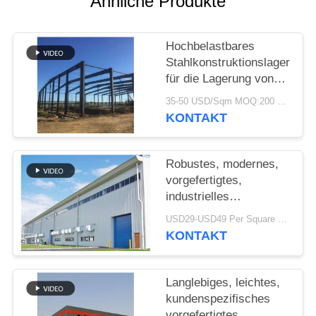
Ähnliche Produkte
STÖRUNGS-
Hochbelastbares
LÖSUNG
Stahlkonstruktionslager
für die Lagerung von
BLOG
Zementwerken
35-50 USD/Sqm MOQ:200 sqm
KONTAKT
SITEMAP
Robustes, modernes,
PRIVACY
vorgefertigtes,
industrielles
POLICY
Stahlkonstruktionslager
USD29-USD49 Per Square Meter MOQ:200 Quadratmeter
für die Fabrik
KONTAKT
Langlebiges, leichtes,
kundenspezifisches
vorgefertigtes