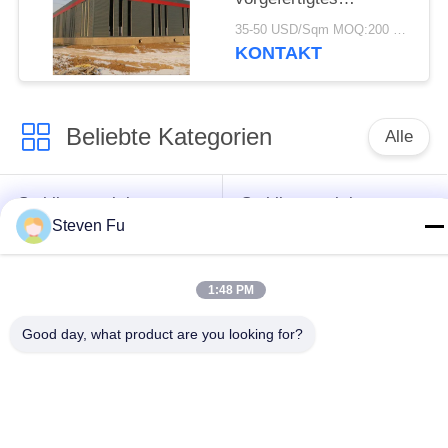
Lagerhaus mit
35-50 USD/Sqm MOQ:200 Quadratmeter
verzinkter
KONTAKT
Stahlkonstruktion zur
Lagerung
Beliebte Kategorien
Alle
Stahlkonstruktion
Stahlkonstruktions-
Steven Fu
Lager
Werkstatt
Stahlkonstruktionsbau
Stahlkonstruktionsherstellu
1:48 PM
Good day, what product are you looking for?
Vorfabrizierte
PEB-Stahl-Gebäude
Stahlrahmen-
Gebäude