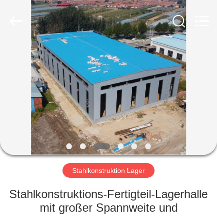
Ruly
Steel
Engineering
Co.,Ltd.
All
Rights
Reserved.
HAUS
PRODUKTE
VIDEOS
VR
SHOW
Stahlkonstruktion Lager
ÜBER
Stahlkonstruktions-Fertigteil-Lagerhalle
UNS
mit großer Spannweite und