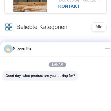
35-50 USD/Sqm MOQ:200 Quadratmeter
verzinkter
KONTAKT
Stahlkonstruktion zur
Lagerung
Beliebte Kategorien
Alle
Stahlkonstruktion
Stahlkonstruktions-
Steven Fu
Lager
Werkstatt
Stahlkonstruktionsbau
Stahlkonstruktionsherstellu
3:00 AM
Good day, what product are you looking for?
Vorfabrizierte
PEB-Stahl-Gebäude
Stahlrahmen-
Gebäude
strukturelle
Stahlkonstruktionshangar
Stahlträger