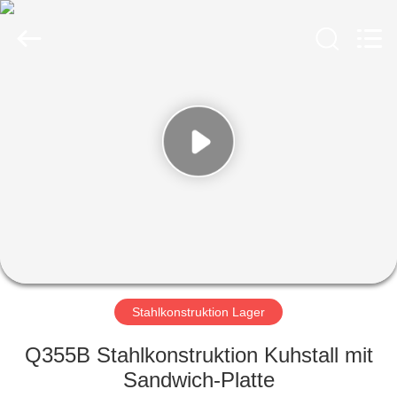
Ruly
Steel
Engineering
Co.,Ltd.
All
Rights
Reserved.
HAUS
PRODUKTE
VIDEOS
VR
SHOW
Stahlkonstruktion Lager
ÜBER
Q355B Stahlkonstruktion Kuhstall mit
UNS
Sandwich-Platte