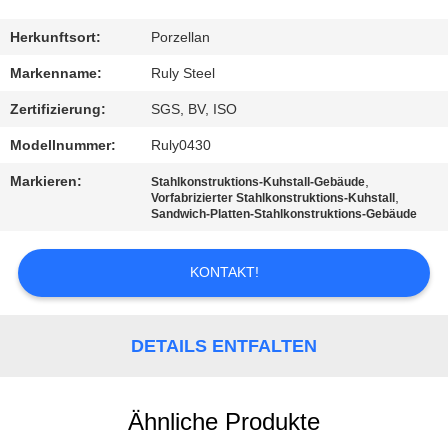
FABRIK-
Herkunftsort:
Porzellan
AUSFLUG
Markenname:
Ruly Steel
Zertifizierung:
SGS, BV, ISO
QUALITÄTSKONTROLLE
Modellnummer:
Ruly0430
Markieren:
,
Stahlkonstruktions-Kuhstall-Gebäude
TRETEN
,
Vorfabrizierter Stahlkonstruktions-Kuhstall
Sandwich-Platten-Stahlkonstruktions-Gebäude
SIE
MIT
KONTAKT!
UNS
IN
DETAILS ENTFALTEN
VERBINDUNG
Ähnliche Produkte
NACHRICHTEN