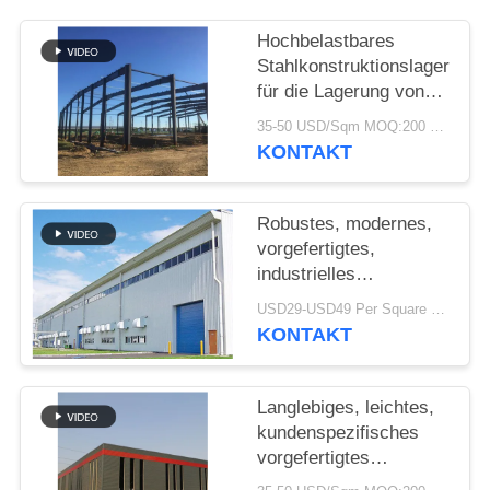
STÖRUNGS-
Hochbelastbares
Stahlkonstruktionslager
LÖSUNG
für die Lagerung von
Zementwerken
35-50 USD/Sqm MOQ:200 sqm
BLOG
KONTAKT
SITEMAP
Robustes, modernes,
vorgefertigtes,
industrielles
PRIVACY
Stahlkonstruktionslager
USD29-USD49 Per Square Meter MOQ:200 Quadratmeter
POLICY
für die Fabrik
KONTAKT
Langlebiges, leichtes,
kundenspezifisches
vorgefertigtes
Lagerhaus mit