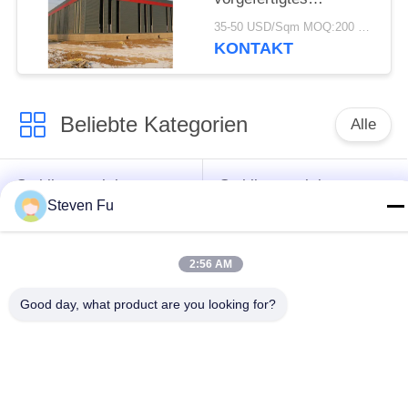
Lagerhaus mit
35-50 USD/Sqm MOQ:200 Quadratmeter
verzinkter
KONTAKT
Stahlkonstruktion zur
Lagerung
Beliebte Kategorien
Alle
Stahlkonstruktion
Stahlkonstruktions-
Steven Fu
Lager
Werkstatt
Stahlkonstruktionsbau
Stahlkonstruktionsherstellu
2:56 AM
Good day, what product are you looking for?
Vorfabrizierte
PEB-Stahl-Gebäude
Stahlrahmen-
Gebäude