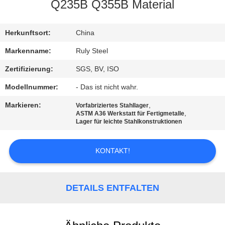
Q235B Q355B Material
FABRIK-
AUSFLUG
Herkunftsort:
China
Markenname:
Ruly Steel
QUALITÄTSKONTROLLE
Zertifizierung:
SGS, BV, ISO
Modellnummer:
- Das ist nicht wahr.
TRETEN
Markieren:
,
Vorfabriziertes Stahllager
SIE
,
ASTM A36 Werkstatt für Fertigmetalle
Lager für leichte Stahlkonstruktionen
MIT
UNS
KONTAKT!
IN
VERBINDUNG
DETAILS ENTFALTEN
NACHRICHTEN