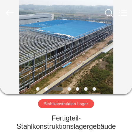
Ruly
Steel
Engineering
Co.,Ltd.
All
Rights
Reserved.
HAUS
PRODUKTE
VIDEOS
VR
SHOW
Stahlkonstruktion Lager
ÜBER
Fertigteil-
UNS
Stahlkonstruktionslagergebäude