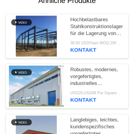
Ähnliche Produkte
STÖRUNGS-
Hochbelastbares
LÖSUNG
Stahlkonstruktionslager
für die Lagerung von
BLOG
Zementwerken
35-50 USD/Sqm MOQ:200 sqm
KONTAKT
SITEMAP
Robustes, modernes,
PRIVACY
vorgefertigtes,
industrielles
POLICY
Stahlkonstruktionslager
USD29-USD49 Per Square Meter MOQ:200 Quadratmeter
für die Fabrik
KONTAKT
Langlebiges, leichtes,
kundenspezifisches
vorgefertigtes