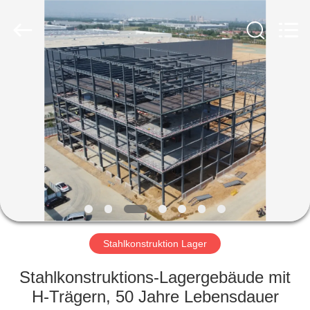
Ruly
Steel
Engineering
Co.,Ltd.
All
Rights
Reserved.
HAUS
PRODUKTE
VIDEOS
VR
SHOW
Stahlkonstruktion Lager
ÜBER
Stahlkonstruktions-Lagergebäude mit
UNS
H-Trägern, 50 Jahre Lebensdauer