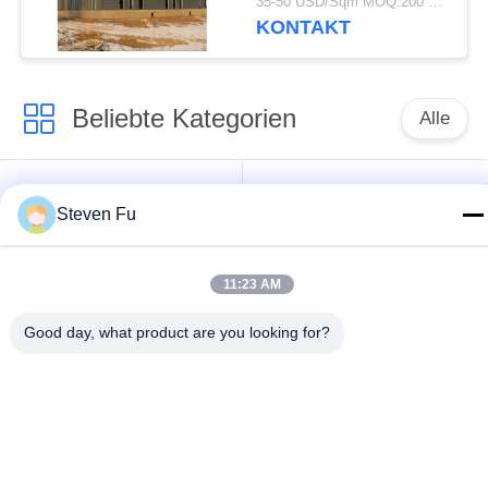
35-50 USD/Sqm MOQ:200 Quadratmeter
verzinkter
KONTAKT
Stahlkonstruktion zur
Lagerung
Beliebte Kategorien
Alle
Stahlkonstruktion
Stahlkonstruktions-
Steven Fu
Lager
Werkstatt
Stahlkonstruktionsbau
Stahlkonstruktionsherstellu
11:23 AM
Good day, what product are you looking for?
Vorfabrizierte
PEB-Stahl-Gebäude
Stahlrahmen-
Gebäude
strukturelle
Stahlkonstruktionshangar
Stahlträger