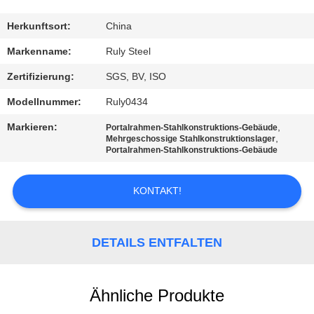
FABRIK-
Herkunftsort:
China
AUSFLUG
Markenname:
Ruly Steel
Zertifizierung:
SGS, BV, ISO
QUALITÄTSKONTROLLE
Modellnummer:
Ruly0434
Markieren:
,
Portalrahmen-Stahlkonstruktions-Gebäude
TRETEN
,
Mehrgeschossige Stahlkonstruktionslager
Portalrahmen-Stahlkonstruktions-Gebäude
SIE
MIT
KONTAKT!
UNS
IN
DETAILS ENTFALTEN
VERBINDUNG
Ähnliche Produkte
NACHRICHTEN