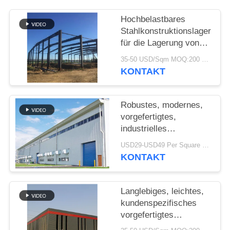
STÖRUNGS-
Hochbelastbares
Stahlkonstruktionslager
LÖSUNG
für die Lagerung von
Zementwerken
35-50 USD/Sqm MOQ:200 sqm
BLOG
KONTAKT
SITEMAP
Robustes, modernes,
vorgefertigtes,
industrielles
PRIVACY
Stahlkonstruktionslager
USD29-USD49 Per Square Meter MOQ:200 Quadratmeter
POLICY
für die Fabrik
KONTAKT
Langlebiges, leichtes,
kundenspezifisches
vorgefertigtes
Lagerhaus mit