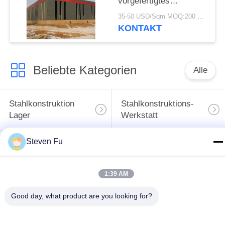
vorgefertigtes
Lagerhaus mit
35-50 USD/Sqm MOQ:200 Quadratmeter
verzinkter
KONTAKT
Stahlkonstruktion zur
Lagerung
Beliebte Kategorien
Alle
Stahlkonstruktion
Stahlkonstruktions-
Lager
Werkstatt
Steven Fu
Stahlkonstruktionsbau
Stahlkonstruktionsherstellu
1:39 AM
Vorfabrizierte
PEB-Stahl-Gebäude
Stahlrahmen-
Good day, what product are you looking for?
Gebäude