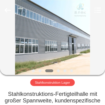
Ruly
Steel
Engineering
Co.,Ltd.
All
Rights
Reserved.
HAUS
PRODUKTE
VIDEOS
VR
SHOW
Stahlkonstruktion Lager
ÜBER
Stahlkonstruktions-Fertigteilhalle mit
UNS
großer Spannweite, kundenspezifische