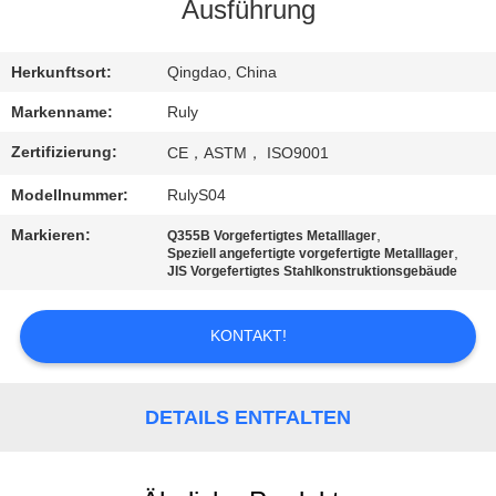
Ausführung
FABRIK-
AUSFLUG
Herkunftsort:
Qingdao, China
Markenname:
Ruly
QUALITÄTSKONTROLLE
Zertifizierung:
CE，ASTM， ISO9001
Modellnummer:
RulyS04
TRETEN
Markieren:
,
Q355B Vorgefertigtes Metalllager
SIE
,
Speziell angefertigte vorgefertigte Metalllager
JIS Vorgefertigtes Stahlkonstruktionsgebäude
MIT
UNS
KONTAKT!
IN
VERBINDUNG
DETAILS ENTFALTEN
NACHRICHTEN