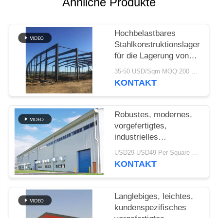
Ähnliche Produkte
STÖRUNGS-
LÖSUNG
Hochbelastbares
Stahlkonstruktionslager
für die Lagerung von
BLOG
Zementwerken
35-50 USD/Sqm MOQ:200 sqm
KONTAKT
SITEMAP
Robustes, modernes,
PRIVACY
vorgefertigtes,
industrielles
POLICY
Stahlkonstruktionslager
USD29-USD49 Per Square Meter MOQ:200 Quadratmeter
für die Fabrik
KONTAKT
Langlebiges, leichtes,
kundenspezifisches