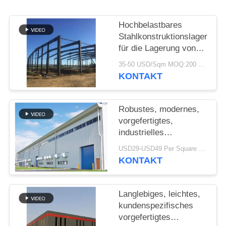
STÖRUNGS-
Hochbelastbares
LÖSUNG
Stahlkonstruktionslager
für die Lagerung von
Zementwerken
BLOG
35-50 USD/Sqm MOQ:200 sqm
KONTAKT
SITEMAP
Robustes, modernes,
vorgefertigtes,
PRIVACY
industrielles
Stahlkonstruktionslager
POLICY
USD29-USD49 Per Square Meter MOQ:200 Quadratmeter
für die Fabrik
KONTAKT
Langlebiges, leichtes,
kundenspezifisches
vorgefertigtes