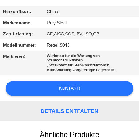
FABRIK-
Herkunftsort:
China
AUSFLUG
Markenname:
Ruly Steel
Zertifizierung:
CE,AISC,SGS, BV, ISO,GB
QUALITÄTSKONTROLLE
Modellnummer:
Regel S043
Markieren:
Werkstatt für die Wartung von
TRETEN
Stahlkonstruktionen
,
,
Werkstatt für Stahlkonstruktionen
SIE
Auto-Wartung Vorgefertigte Lagerhalle
MIT
KONTAKT!
UNS
IN
VERBINDUNG
DETAILS ENTFALTEN
NACHRICHTEN
Ähnliche Produkte