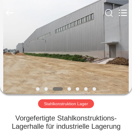
Ruly
Steel
Engineering
Co.,Ltd.
All
Rights
Reserved.
HAUS
PRODUKTE
VIDEOS
VR
SHOW
Stahlkonstruktion Lager
ÜBER
Vorgefertigte Stahlkonstruktions-
UNS
Lagerhalle für industrielle Lagerung