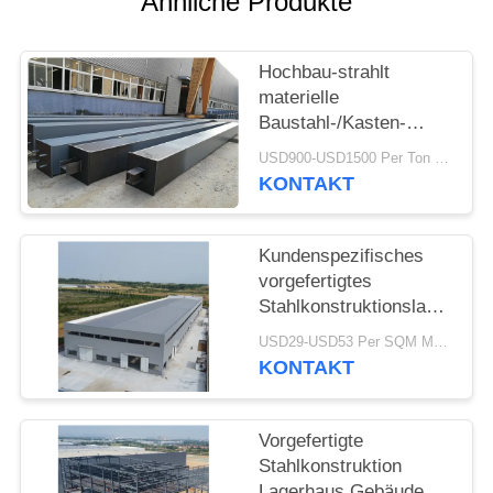
Ähnliche Produkte
STÖRUNGS-
Hochbau-strahlt
LÖSUNG
materielle
Baustahl-/Kasten-
BLOG
Stahlspalte Herstellung
USD900-USD1500 Per Ton MOQ:30 Tonne
KONTAKT
SITEMAP
Kundenspezifisches
PRIVACY
vorgefertigtes
Stahlkonstruktionslager
POLICY
Q355 H-Träger
USD29-USD53 Per SQM MOQ:500 Quadratmeter
KONTAKT
Vorgefertigte
Stahlkonstruktion
Lagerhaus Gebäude H-