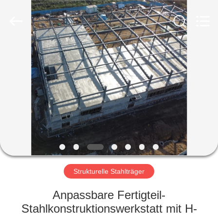
Ruly
Steel
Engineering
Co.,Ltd.
All
Rights
Reserved.
HAUS
PRODUKTE
VIDEOS
VR
SHOW
Strukturelle Stahlträger
ÜBER
Anpassbare Fertigteil-
UNS
Stahlkonstruktionswerkstatt mit H-