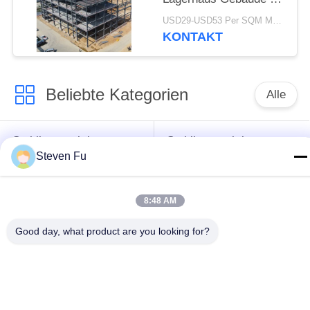
Abschnitt Balken
USD29-USD53 Per SQM MOQ:500 Quadratmeter
KONTAKT
Beliebte Kategorien
Alle
Stahlkonstruktion
Stahlkonstruktions-
Steven Fu
Lager
Werkstatt
Stahlkonstruktionsbau
Stahlkonstruktionsherstellu
8:48 AM
Good day, what product are you looking for?
Vorfabrizierte
PEB-Stahl-Gebäude
Stahlrahmen-
Gebäude