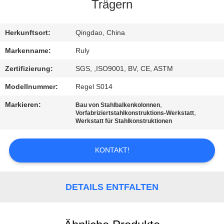
Trägern
FABRIK-
AUSFLUG
Herkunftsort:
Qingdao, China
Markenname:
Ruly
QUALITÄTSKONTROLLE
Zertifizierung:
SGS, ,ISO9001, BV, CE, ASTM
Modellnummer:
Regel S014
TRETEN
Markieren:
,
Bau von Stahlbalkenkolonnen
SIE
,
Vorfabriziertstahlkonstruktions-Werkstatt
Werkstatt für Stahlkonstruktionen
MIT
UNS
KONTAKT!
IN
VERBINDUNG
DETAILS ENTFALTEN
NACHRICHTEN