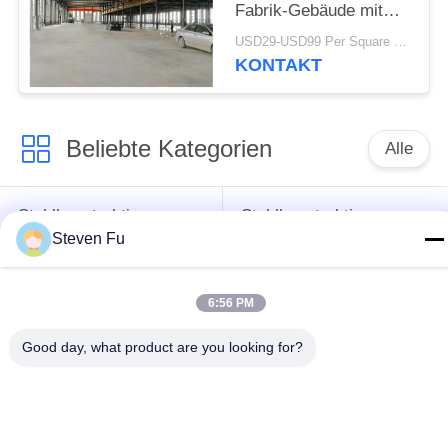
Fabrik-Gebäude mit
Mezzanin-
USD29-USD99 Per Square Meter MOQ:500 Quadratmeter
Metallwerkstatt-Bau
KONTAKT
Beliebte Kategorien
Alle
Stahlkonstruktion
Stahlkonstruktions-
Lager
Werkstatt
Steven Fu
Stahlkonstruktionsbau
Stahlkonstruktionsherstellu
6:56 PM
Good day, what product are you looking for?
Vorfabrizierte
PEB-Stahl-Gebäude
Stahlrahmen-
Gebäude