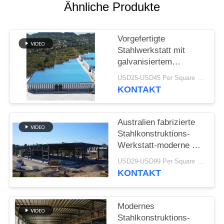
Ähnliche Produkte
STÖRUNGS-
LÖSUNG
Vorgefertigte
Stahlwerkstatt mit
galvanisiertem
BLOG
Portalrahmen
USD25-USD45 Per Square Meter MOQ:200 Quadratmeter
KONTAKT
SITEMAP
Australien fabrizierte
PRIVACY
Stahlkonstruktions-
POLICY
Werkstatt-moderne Art
Binder-Dach vor
USD29-USD99 Per Square Meter MOQ:500 Quadratmeter
KONTAKT
Modernes
Stahlkonstruktions-