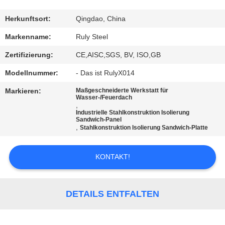
FABRIK-
Herkunftsort:
Qingdao, China
AUSFLUG
Markenname:
Ruly Steel
Zertifizierung:
CE,AISC,SGS, BV, ISO,GB
QUALITÄTSKONTROLLE
Modellnummer:
- Das ist RulyX014
Markieren:
Maßgeschneiderte Werkstatt für
TRETEN
Wasser-/Feuerdach
,
SIE
Industrielle Stahlkonstruktion Isolierung
Sandwich-Panel
,
MIT
Stahlkonstruktion Isolierung Sandwich-Platte
UNS
KONTAKT!
IN
VERBINDUNG
DETAILS ENTFALTEN
NACHRICHTEN