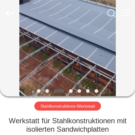
Ruly
Steel
Engineering
Co.,Ltd.
All
Rights
Reserved.
HAUS
PRODUKTE
VIDEOS
VR
SHOW
Stahlkonstruktions-Werkstatt
ÜBER
Werkstatt für Stahlkonstruktionen mit
UNS
isolierten Sandwichplatten