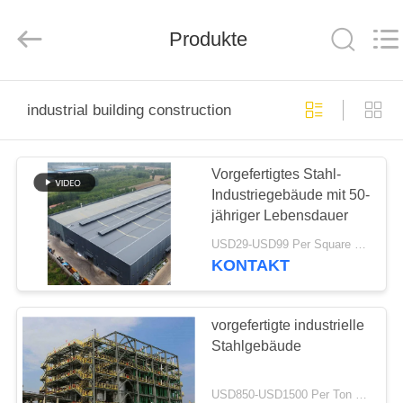
Ruly
Steel
Engineering
Produkte
Co.,Ltd.
All
Rights
Reserved.
HAUS
industrial building construction
PRODUKTE
Vorgefertigtes Stahl-
Industriegebäude mit 50-
VIDEOS
jähriger Lebensdauer
USD29-USD99 Per Square Meter MOQ:500 Quadratmeter
VR
KONTAKT
SHOW
vorgefertigte industrielle
ÜBER
Stahlgebäude
UNS
USD850-USD1500 Per Ton MOQ:30 Tonnen