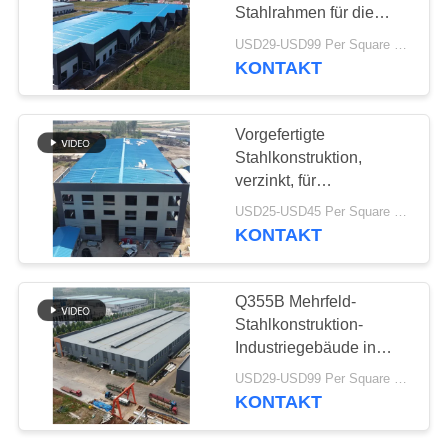
Stahlrahmen für die
STÖRUNGS-
Schwerindustrie
USD29-USD99 Per Square Meter MOQ:500 Quadratmeter
LÖSUNG
KONTAKT
BLOG
Vorgefertigte
Stahlkonstruktion,
verzinkt, für
SITEMAP
Industriegebäude
USD25-USD45 Per Square Meter MOQ:200 Quadratmeter
KONTAKT
PRIVACY
POLICY
Q355B Mehrfeld-
Stahlkonstruktion-
Industriegebäude in
Fertigbauweise
USD29-USD99 Per Square Meter MOQ:500 Quadratmeter
KONTAKT