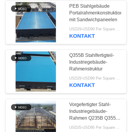
PEB Stahlgebäude
Portalrahmenkonstruktion
mit Sandwichpaneelen
USD29-USD99 Per Square Meter MOQ:500 Quadratmeter
KONTAKT
Q355B Stahlfertigteil-
Industriegebäude-
Rahmenstruktur
USD29-USD99 Per Square Meter MOQ:500 Quadratmeter
KONTAKT
Vorgefertigter Stahl-
Industriegebäude-
Rahmen Q235B Q355B
verzinkt
USD25-USD95 Per Square meter MOQ:500 Quadratmeter