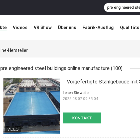
kte
Videos
VR Show
Über uns
Fabrik-Ausflug
Qualitäts
ung
Blog
ine-Hersteller
pre engineered steel buildings online manufacture
(100)
Vorgefertigte Stahlgebäude mit 
Lesen Sie weiter
2025-08-07 09:35:04
KONTAKT