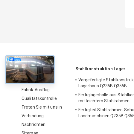
über
Stahlkonstruktion Lager
Vorgefertigte Stahlkonstruk
Über uns
Lagerhaus Q235B Q355B
Fabrik-Ausflug
Fertiglagerhalle aus Stahlko
Qualitätskontrolle
mit leichtem Stahlrahmen
Treten Sie mit uns in
Fertigteil-Stahlrahmen-Sch
Verbindung
Landmaschinen Q235B Q35
Nachrichten
Sitemap