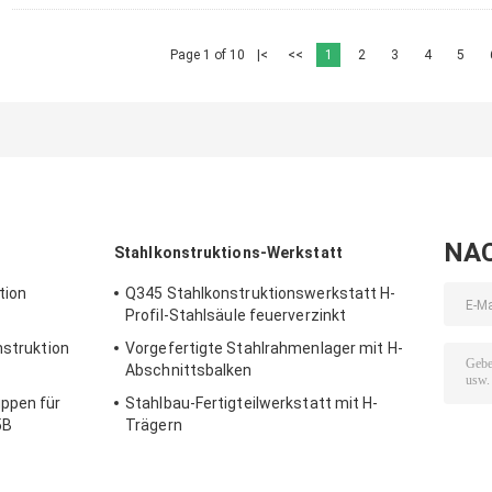
Page 1 of 10
|<
<<
1
2
3
4
5
NA
Stahlkonstruktions-Werkstatt
tion
Q345 Stahlkonstruktionswerkstatt H-
Profil-Stahlsäule feuerverzinkt
nstruktion
Vorgefertigte Stahlrahmenlager mit H-
Abschnittsbalken
uppen für
Stahlbau-Fertigteilwerkstatt mit H-
5B
Trägern