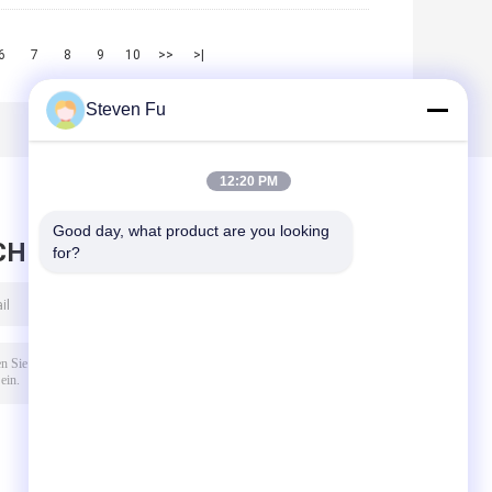
6
7
8
9
10
>>
>|
Steven Fu
12:20 PM
Good day, what product are you looking 
CHRICHT HINTERLASSEN
for?