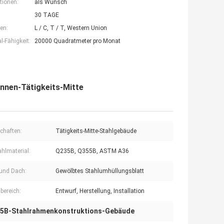
tionen:
als Wunsch
30 TAGE
en:
L / C, T / T, Western Union
-Fähigkeit:
20000 Quadratmeter pro Monat
nnen-Tätigkeits-Mitte
chaften:
Tätigkeits-Mitte-Stahlgebäude
hlmaterial:
Q235B, Q355B, ASTM A36
und Dach:
Gewölbtes Stahlumhüllungsblatt
bereich:
Entwurf, Herstellung, Installation
5B-Stahlrahmenkonstruktions-Gebäude