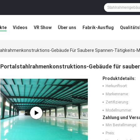
kte
Videos
VR Show
Über uns
Fabrik-Ausflug
Qualitäts
ung
Blog
tahlrahmenkonstruktions-Gebäude Für Saubere Spannen-Tätigkeits-M
Portalstahlrahmenkonstruktions-Gebäude für sauber
Produktdetails:
Herkunftsort:
Markenname:
Zertifizierung:
Modellnummer:
Zahlung und Vers
Min Bestellmenge:
Preis: