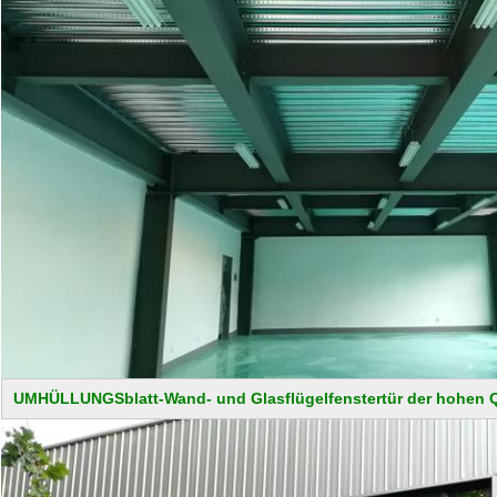
UMHÜLLUNGSblatt-Wand- und Glasflügelfenstertür der hohen Qu