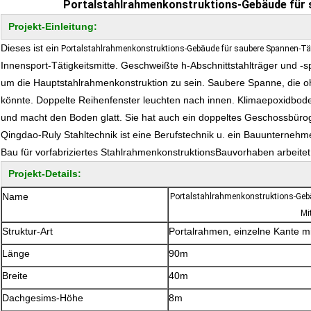
Portalstahlrahmenkonstruktions-Gebäude für 
Projekt-Einleitung:
Dieses ist ein
Portalstahlrahmenkonstruktions-Gebäude für saubere Spannen-Tät
Innensport-Tätigkeitsmitte. Geschweißte h-Abschnittstahlträger und 
um die Hauptstahlrahmenkonstruktion zu sein. Saubere Spanne, die o
könnte. Doppelte Reihenfenster leuchten nach innen. Klimaepoxidbod
und macht den Boden glatt. Sie hat auch ein doppeltes Geschossbür
Qingdao-Ruly Stahltechnik ist eine Berufstechnik u. ein Bauunterneh
Bau für vorfabriziertes StahlrahmenkonstruktionsBauvorhaben arbeitet
Projekt-Details:
Name
Portalstahlrahmenkonstruktions-Gebä
Mi
Struktur-Art
Portalrahmen, einzelne Kante m
Länge
90m
Breite
40m
Dachgesims-Höhe
8m