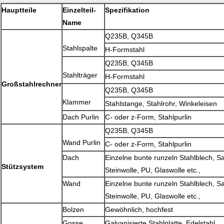
Hauptteile
Einzelteil-
Spezifikation
Name
Q235B, Q345B
Stahlspalte
H-Formstahl
Q235B, Q345B
Stahlträger
H-Formstahl
Großstahlrechner
Q235B, Q345B
Klammer
Stahlstange, Stahlrohr, Winkeleisen
Dach Purlin
C- oder z-Form, Stahlpurlin
Q235B, Q345B
Wand Purlin
C- oder z-Form, Stahlpurlin
Dach
Einzelne bunte runzeln Stahlblech, S
Stützsystem
Steinwolle, PU, Glaswolle etc.,
Wand
Einzelne bunte runzeln Stahlblech, S
Steinwolle, PU, Glaswolle etc.,
Bolzen
Gewöhnlich, hochfest
Gosse
Galvanisierte Stahlplatte, Edelstahl