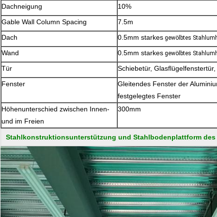
Dachneigung
10%
Gable Wall Column Spacing
7.5m
Dach
0.5mm starkes
gewölbtes Stahlumh
Wand
0.5mm starkes
gewölbtes Stahlumh
Tür
Schiebetür, Glasflügelfenstertür,
Fenster
Gleitendes Fenster der Aluminiu
festgelegtes Fenster
Höhenunterschied zwischen Innen-
300mm
und im Freien
Stahlkonstruktionsunterstützung und Stahlbodenplattform des