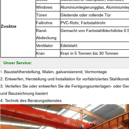
Windows
Aluminiumlegierungglas, Aluminiumle
Türen
Gleitende oder rollende Tür
Fallrohre
PVC-Rohr, Farbstahlrohr
Zusätze
Rand-
Gemacht von Farbstahlblechdicke 0
Abdeckung
Ventilator
Edelstahl
Kran
Kran in 5 Tonnen bis 30 Tonnen
Unser Service:
Baustahlherstellung, Malen, galvanisierend, Vormontage
1.
2. Entwerfen, Herstellung und Installation für vorfabriziertes Stahlkon
3. Vertiefen Sie oder entwerfen Sie die Fertigungsunterlagen- oder Ge
und Bauzeichnung basiert
4. Technik des Beratungsdienstes