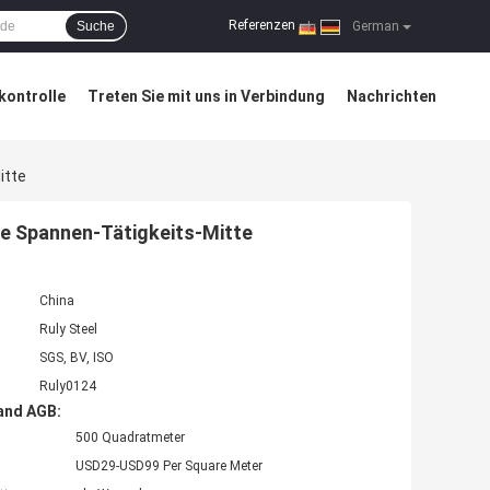
Referenzen
Suche
|
German
kontrolle
Treten Sie mit uns in Verbindung
Nachrichten
itte
e Spannen-Tätigkeits-Mitte
China
Ruly Steel
SGS, BV, ISO
Ruly0124
and AGB:
500 Quadratmeter
USD29-USD99 Per Square Meter