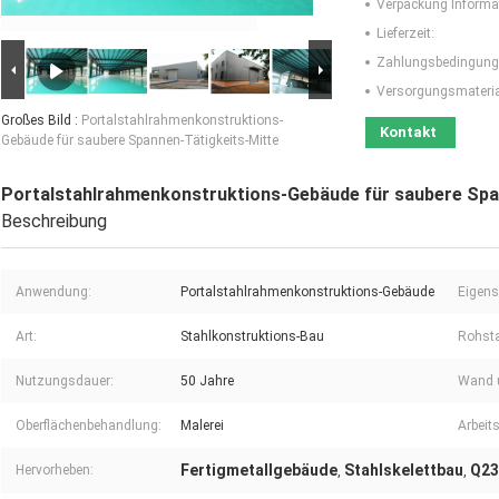
Verpackung Informa
Lieferzeit:
Zahlungsbedingung
Versorgungsmaterial
Großes Bild :
Portalstahlrahmenkonstruktions-
Kontakt
Gebäude für saubere Spannen-Tätigkeits-Mitte
Portalstahlrahmenkonstruktions-Gebäude für saubere Spa
Beschreibung
Anwendung:
Portalstahlrahmenkonstruktions-Gebäude
Eigens
Art:
Stahlkonstruktions-Bau
Rohsta
Nutzungsdauer:
50 Jahre
Wand 
Oberflächenbehandlung:
Malerei
Arbeits
Fertigmetallgebäude
Stahlskelettbau
Q23
Hervorheben:
,
,