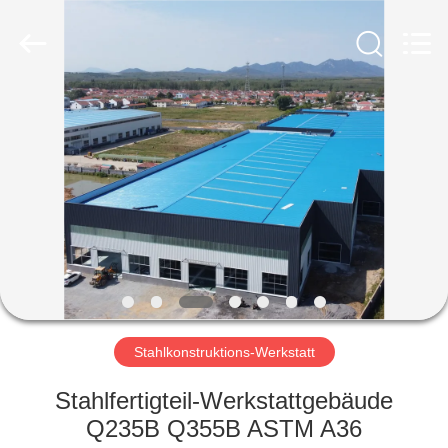
Ruly
Steel
Engineering
Co.,Ltd.
All
Rights
Reserved.
HAUS
PRODUKTE
VIDEOS
VR
SHOW
Stahlkonstruktions-Werkstatt
ÜBER
Stahlfertigteil-Werkstattgebäude
UNS
Q235B Q355B ASTM A36