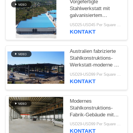
Vorgefertigte
Stahlwerkstatt mit
STÖRUNGS-
galvanisiertem
LÖSUNG
Portalrahmen
USD25-USD45 Per Square Meter MOQ:200 Quadratmeter
KONTAKT
BLOG
Australien fabrizierte
SITEMAP
Stahlkonstruktions-
Werkstatt-moderne Art
Binder-Dach vor
USD29-USD99 Per Square Meter MOQ:500 Quadratmeter
PRIVACY
KONTAKT
POLICY
Modernes
Stahlkonstruktions-
Fabrik-Gebäude mit
Mezzanin-
USD29-USD99 Per Square Meter MOQ:500 Quadratmeter
Metallwerkstatt-Bau
KONTAKT