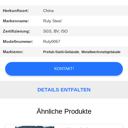
FABRIK-
Herkunftsort:
China
AUSFLUG
Markenname:
Ruly Steel
Zertifizierung:
SGS, BV, ISO
QUALITÄTSKONTROLLE
Modellnummer:
Ruly0067
Markieren:
,
Prefab-Stahl-Gebäude
Metallwerkstattgebäude
TRETEN
SIE
KONTAKT!
MIT
UNS
DETAILS ENTFALTEN
IN
VERBINDUNG
Ähnliche Produkte
NACHRICHTEN