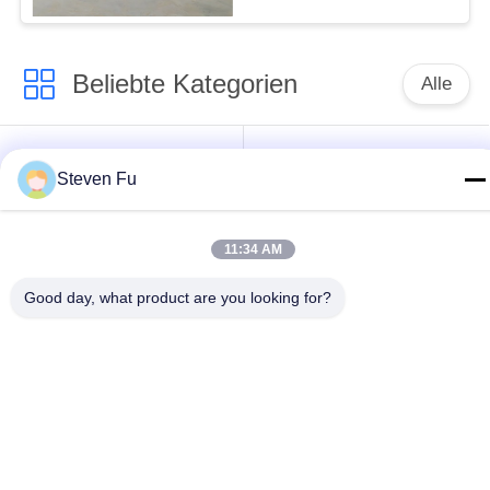
Beliebte Kategorien
Alle
Stahlkonstruktion
Stahlkonstruktions-
Steven Fu
Lager
Werkstatt
Stahlkonstruktionsbau
Stahlkonstruktionsherstellu
11:34 AM
Good day, what product are you looking for?
Vorfabrizierte
PEB-Stahl-Gebäude
Stahlrahmen-
Gebäude
strukturelle
Stahlkonstruktionshangar
Stahlträger