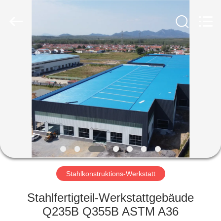
Ruly
Steel
Engineering
Co.,Ltd.
All
Rights
Reserved.
HAUS
PRODUKTE
VIDEOS
VR
SHOW
Stahlkonstruktions-Werkstatt
ÜBER
Stahlfertigteil-Werkstattgebäude
UNS
Q235B Q355B ASTM A36