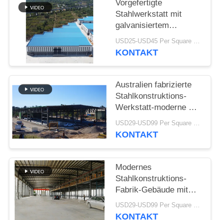
Vorgefertigte
Stahlwerkstatt mit
STÖRUNGS-
galvanisiertem
LÖSUNG
Portalrahmen
USD25-USD45 Per Square Meter MOQ:200 Quadratmeter
KONTAKT
BLOG
Australien fabrizierte
SITEMAP
Stahlkonstruktions-
Werkstatt-moderne Art
Binder-Dach vor
USD29-USD99 Per Square Meter MOQ:500 Quadratmeter
PRIVACY
KONTAKT
POLICY
Modernes
Stahlkonstruktions-
Fabrik-Gebäude mit
Mezzanin-
USD29-USD99 Per Square Meter MOQ:500 Quadratmeter
Metallwerkstatt-Bau
KONTAKT