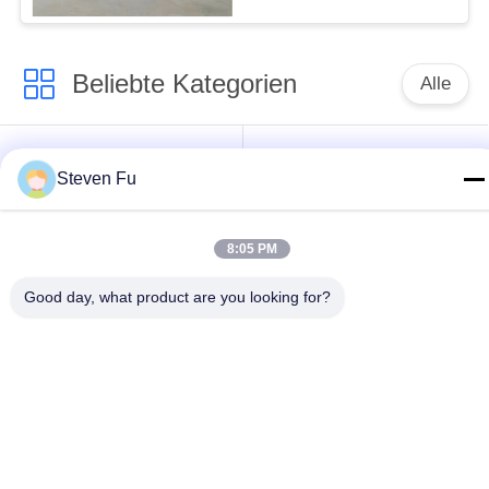
Beliebte Kategorien
Alle
Stahlkonstruktion
Stahlkonstruktions-
Steven Fu
Lager
Werkstatt
Stahlkonstruktionsbau
Stahlkonstruktionsherstellu
8:05 PM
Good day, what product are you looking for?
Vorfabrizierte
PEB-Stahl-Gebäude
Stahlrahmen-
Gebäude
strukturelle
Stahlkonstruktionshangar
Stahlträger