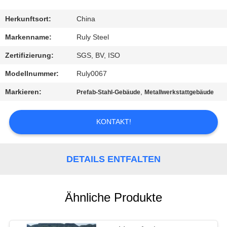
FABRIK-
Herkunftsort:
China
AUSFLUG
Markenname:
Ruly Steel
Zertifizierung:
SGS, BV, ISO
QUALITÄTSKONTROLLE
Modellnummer:
Ruly0067
Markieren:
,
Prefab-Stahl-Gebäude
Metallwerkstattgebäude
TRETEN
SIE
KONTAKT!
MIT
UNS
DETAILS ENTFALTEN
IN
VERBINDUNG
Ähnliche Produkte
NACHRICHTEN