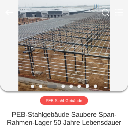
Ruly
Steel
Engineering
Co.,Ltd.
All
Rights
Reserved.
HAUS
PRODUKTE
VIDEOS
VR
SHOW
PEB-Stahl-Gebäude
ÜBER
PEB-Stahlgebäude Saubere Span-
UNS
Rahmen-Lager 50 Jahre Lebensdauer