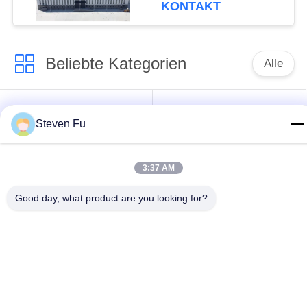
KONTAKT
Beliebte Kategorien
Alle
Stahlkonstruktion
Stahlkonstruktions-
Steven Fu
Lager
Werkstatt
Stahlkonstruktionsbau
Stahlkonstruktionsherstellu
3:37 AM
Good day, what product are you looking for?
Vorfabrizierte
PEB-Stahl-Gebäude
Stahlrahmen-
Gebäude
strukturelle
Stahlkonstruktionshangar
Stahlträger