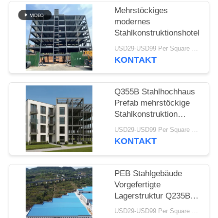
Mehrstöckiges
STÖRUNGS-
modernes
LÖSUNG
Stahlkonstruktionshotel
USD29-USD99 Per Square Meter MOQ:200 Quadratmeter
KONTAKT
BLOG
Q355B Stahlhochhaus
SITEMAP
Prefab mehrstöckige
Stahlkonstruktion
PRIVACY
Rahmenwohnung
USD29-USD99 Per Square Meter MOQ:500 Quadratmeter
POLICY
KONTAKT
PEB Stahlgebäude
Vorgefertigte
Lagerstruktur Q235B
Q355B
USD29-USD99 Per Square Meter MOQ:500 Quadratmeter