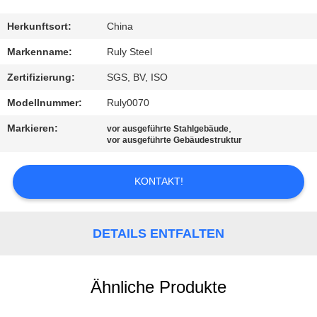
FABRIK-
Herkunftsort:
China
AUSFLUG
Markenname:
Ruly Steel
Zertifizierung:
SGS, BV, ISO
QUALITÄTSKONTROLLE
Modellnummer:
Ruly0070
Markieren:
,
vor ausgeführte Stahlgebäude
TRETEN
vor ausgeführte Gebäudestruktur
SIE
MIT
KONTAKT!
UNS
IN
DETAILS ENTFALTEN
VERBINDUNG
Ähnliche Produkte
NACHRICHTEN