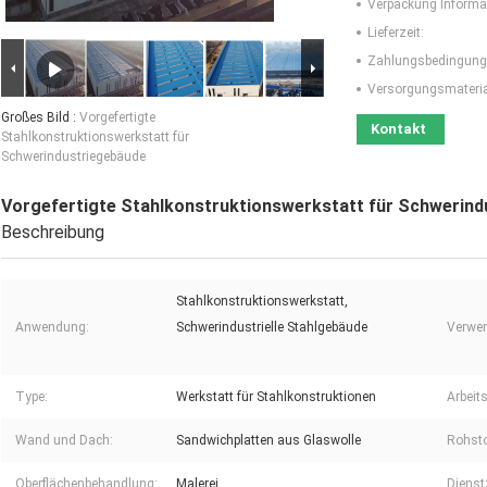
Verpackung Informa
Lieferzeit:
Zahlungsbedingung
Versorgungsmaterial
Großes Bild :
Vorgefertigte
Kontakt
Stahlkonstruktionswerkstatt für
Schwerindustriegebäude
Vorgefertigte Stahlkonstruktionswerkstatt für Schwerin
Beschreibung
Stahlkonstruktionswerkstatt,
Anwendung:
Schwerindustrielle Stahlgebäude
Verwe
Type:
Werkstatt für Stahlkonstruktionen
Arbeits
Wand und Dach:
Sandwichplatten aus Glaswolle
Rohsto
Oberflächenbehandlung:
Malerei
Dienstz