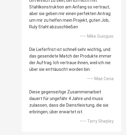
Um ehrlich zu sein, bin ich nicht mit
Stahlkonstruktion am Anfang so vertraut,
aber sie geben mir einen perfekten Antrag
um mir zu helfen mein Projekt, guten Job,
Ruly Stahl abzuschließen
—— Mike Guioguio
Die Lieferfrist ist schnell sehr wichtig, und:
das gesendete Match der Produkte immer
der Auftrag. Ich vertraue ihnen, weil ich nie
über sie enttäuscht worden bin.
—— Mae Cena
Diese gegenseitige Zusammenarbeit
dauert für ungefähr 4 Jahre und muss
zulassen, dass die Dienstleistung, die sie
erbringen, über erwartet ist.
—— Terry Shepley