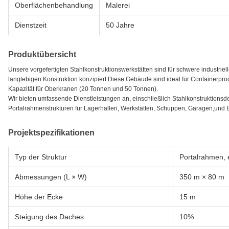
Oberflächenbehandlung
Malerei
Dienstzeit
50 Jahre
Produktübersicht
Unsere vorgefertigten Stahlkonstruktionswerkstätten sind für schwere industr
langlebigen Konstruktion konzipiert.Diese Gebäude sind ideal für Containerpr
Kapazität für Oberkranen (20 Tonnen und 50 Tonnen).
Wir bieten umfassende Dienstleistungen an, einschließlich Stahlkonstruktionsdes
Portalrahmenstrukturen für Lagerhallen, Werkstätten, Schuppen, Garagen,und
Projektspezifikationen
Typ der Struktur
Portalrahmen, 
Abmessungen (L × W)
350 m × 80 m
Höhe der Ecke
15 m
Steigung des Daches
10%