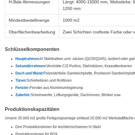
H-Bale Abmessungen
Längt: 4000-15000 mm, Webstärke: 6
1200 mm
Mindestbestellmenge
1000 m2
Oberflächenbearbeitung
Zwei Schichten rostfeste Farbe oder
Schlüsselkomponenten
Hauptrahmen:
H Stahlbalken und -säulen (Q235/Q345), lackiert oder galv
Sekundärrahmen:
Verzinkte C/Z-Purlins, Stahlstützen, Krawattenbarren
Dach und Wand:
Polyesterfolie-Sandwichplatte, Rockwool-Sandwichplatte
Türen:
Schiebetüren und Rolltüren
Fenster:
Fenster aus Aluminiumlegierung
Zubehör:
Scheinwerfer, Lüftungsgeräte, Dachrinnen, Blinker usw.
Produktionskapazitäten
Unsere 35.000 m2 große Fertigungsanlage umfasst 20.000 m2 Werkstattfläche m
Drei Produktionslinien für leichten/schweren H-Stahl
Produktionslinien für BOX