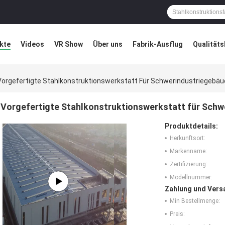
kte
Videos
VR Show
Über uns
Fabrik-Ausflug
Qualitäts
ung
Blog
Vorgefertigte Stahlkonstruktionswerkstatt Für Schwerindustriegebä
Vorgefertigte Stahlkonstruktionswerkstatt für Sch
Produktdetails:
Herkunftsort:
Markenname:
Zertifizierung:
Modellnummer:
Zahlung und Vers
Min Bestellmenge:
Preis: