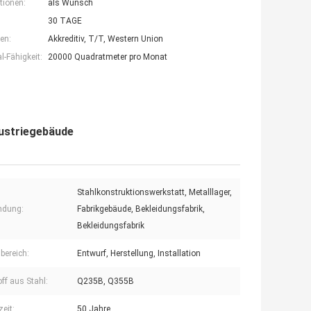
tionen:
als Wunsch
30 TAGE
en:
Akkreditiv, T/T, Western Union
-Fähigkeit:
20000 Quadratmeter pro Monat
dustriegebäude
Stahlkonstruktionswerkstatt, Metalllager,
ndung:
Fabrikgebäude, Bekleidungsfabrik,
Bekleidungsfabrik
bereich:
Entwurf, Herstellung, Installation
ff aus Stahl:
Q235B, Q355B
eit:
50 Jahre