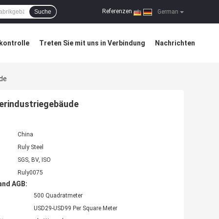
Referenzen
Suche
|
German
kontrolle
Treten Sie mit uns in Verbindung
Nachrichten
ude
werindustriegebäude
China
Ruly Steel
SGS, BV, ISO
Ruly0075
and AGB:
500 Quadratmeter
USD29-USD99 Per Square Meter