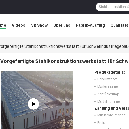
kte
Videos
VR Show
Über uns
Fabrik-Ausflug
Qualitäts
ung
Blog
Vorgefertigte Stahlkonstruktionswerkstatt Für Schwerindustriegebä
Vorgefertigte Stahlkonstruktionswerkstatt für Sch
Produktdetails:
Herkunftsort:
Markenname:
Zertifizierung:
Modellnummer:
Zahlung und Vers
Min Bestellmenge:
Preis: