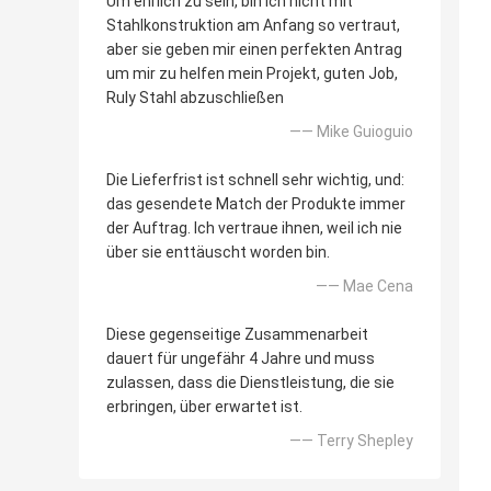
Um ehrlich zu sein, bin ich nicht mit
Stahlkonstruktion am Anfang so vertraut,
aber sie geben mir einen perfekten Antrag
um mir zu helfen mein Projekt, guten Job,
Ruly Stahl abzuschließen
—— Mike Guioguio
Die Lieferfrist ist schnell sehr wichtig, und:
das gesendete Match der Produkte immer
der Auftrag. Ich vertraue ihnen, weil ich nie
über sie enttäuscht worden bin.
—— Mae Cena
Diese gegenseitige Zusammenarbeit
dauert für ungefähr 4 Jahre und muss
zulassen, dass die Dienstleistung, die sie
erbringen, über erwartet ist.
—— Terry Shepley