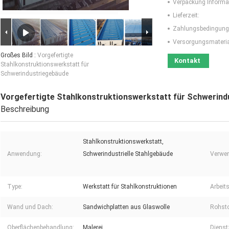
Verpackung Informa
Lieferzeit:
Zahlungsbedingung
Versorgungsmaterial
Großes Bild :
Vorgefertigte
Kontakt
Stahlkonstruktionswerkstatt für
Schwerindustriegebäude
Vorgefertigte Stahlkonstruktionswerkstatt für Schwerin
Beschreibung
Stahlkonstruktionswerkstatt,
Anwendung:
Schwerindustrielle Stahlgebäude
Verwe
Type:
Werkstatt für Stahlkonstruktionen
Arbeits
Wand und Dach:
Sandwichplatten aus Glaswolle
Rohsto
Oberflächenbehandlung:
Malerei
Dienstz