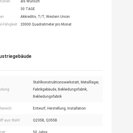
tionen:
als Wunsch
30 TAGE
en:
Akkreditiv, T/T, Western Union
-Fähigkeit:
20000 Quadratmeter pro Monat
dustriegebäude
Stahlkonstruktionswerkstatt, Metalllager,
ndung:
Fabrikgebäude, Bekleidungsfabrik,
Bekleidungsfabrik
bereich:
Entwurf, Herstellung, Installation
ff aus Stahl:
Q235B, Q355B
eit:
50 Jahre