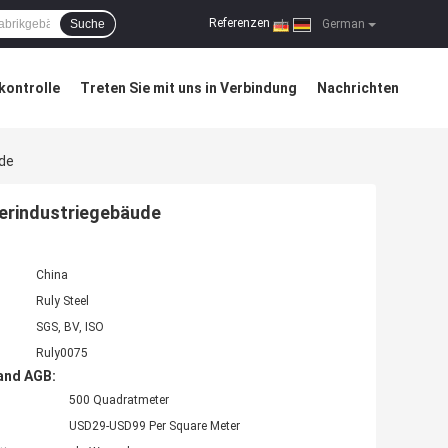
Referenzen
Suche
|
German
kontrolle
Treten Sie mit uns in Verbindung
Nachrichten
ude
werindustriegebäude
China
Ruly Steel
SGS, BV, ISO
Ruly0075
and AGB:
500 Quadratmeter
USD29-USD99 Per Square Meter