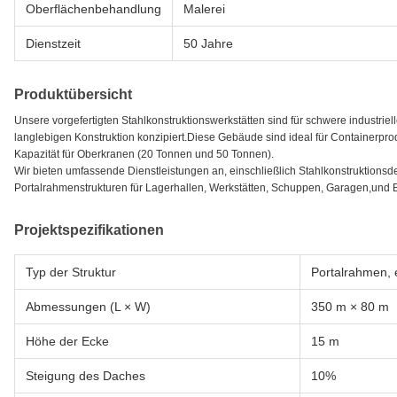
Oberflächenbehandlung
Malerei
Dienstzeit
50 Jahre
Produktübersicht
Unsere vorgefertigten Stahlkonstruktionswerkstätten sind für schwere industr
langlebigen Konstruktion konzipiert.Diese Gebäude sind ideal für Containerpr
Kapazität für Oberkranen (20 Tonnen und 50 Tonnen).
Wir bieten umfassende Dienstleistungen an, einschließlich Stahlkonstruktionsdes
Portalrahmenstrukturen für Lagerhallen, Werkstätten, Schuppen, Garagen,und
Projektspezifikationen
Typ der Struktur
Portalrahmen, 
Abmessungen (L × W)
350 m × 80 m
Höhe der Ecke
15 m
Steigung des Daches
10%