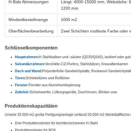
H-Bale Abmessungen
Längt: 4000-15000 mm, Webstärke: 6
1200 mm
Mindestbestellmenge
1000 m2
Oberflächenbearbeitung
Zwei Schichten rostfeste Farbe oder
Schlüsselkomponenten
Hauptrahmen:
H Stahlbalken und -säulen (Q235/Q345), lackiert oder galv
Sekundärrahmen:
Verzinkte C/Z-Purlins, Stahlstützen, Krawattenbarren
Dach und Wand:
Polyesterfolie-Sandwichplatte, Rockwool-Sandwichplatte
Türen:
Schiebetüren und Rolltüren
Fenster:
Fenster aus Aluminiumlegierung
Zubehör:
Scheinwerfer, Lüftungsgeräte, Dachrinnen, Blinker usw.
Produktionskapazitäten
Unsere 35.000 m2 große Fertigungsanlage umfasst 20.000 m2 Werkstattfläche m
Drei Produktionslinien für leichten/schweren H-Stahl
Produktionslinien für BOX