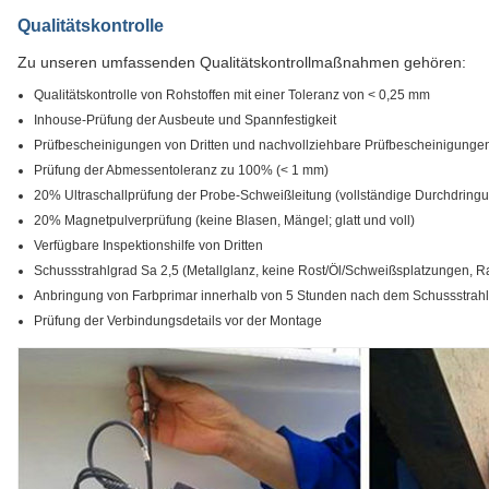
Qualitätskontrolle
Zu unseren umfassenden Qualitätskontrollmaßnahmen gehören:
Qualitätskontrolle von Rohstoffen mit einer Toleranz von < 0,25 mm
Inhouse-Prüfung der Ausbeute und Spannfestigkeit
Prüfbescheinigungen von Dritten und nachvollziehbare Prüfbescheinigunge
Prüfung der Abmessentoleranz zu 100% (< 1 mm)
20% Ultraschallprüfung der Probe-Schweißleitung (vollständige Durchdringu
20% Magnetpulverprüfung (keine Blasen, Mängel; glatt und voll)
Verfügbare Inspektionshilfe von Dritten
Schussstrahlgrad Sa 2,5 (Metallglanz, keine Rost/Öl/Schweißsplatzungen, R
Anbringung von Farbprimar innerhalb von 5 Stunden nach dem Schussstrahlen 
Prüfung der Verbindungsdetails vor der Montage