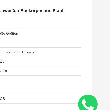
Schweißen Baukörper aus Stahl
große Größen
hl, Stahlrohr, Trussstahl
A36
zinkt
 GB