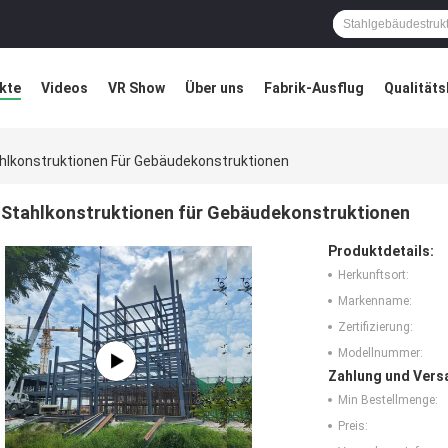
kte
Videos
VR Show
Über uns
Fabrik-Ausflug
Qualitäts
ung
Blog
hlkonstruktionen Für Gebäudekonstruktionen
Stahlkonstruktionen für Gebäudekonstruktionen
Produktdetails:
Herkunftsort:
Markenname:
Zertifizierung:
Modellnummer:
Zahlung und Vers
Min Bestellmenge:
Preis: