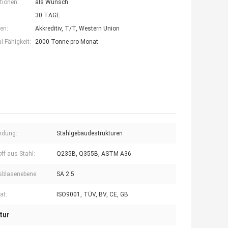
tionen:
als Wunsch
30 TAGE
en:
Akkreditiv, T/T, Western Union
-Fähigkeit:
2000 Tonne pro Monat
ndung:
Stahlgebäudestrukturen
ff aus Stahl:
Q235B, Q355B, ASTM A36
blasenebene:
SA 2.5
kat:
ISO9001, TÜV, BV, CE, GB
tur