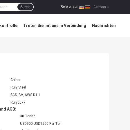
Referenzen
Suche
|
German
kontrolle
Treten Sie mit uns in Verbindung
Nachrichten
China
Ruly Steel
SGS, BV, AWS D1.1
Ruly0077
and AGB:
30 Tonne
USD900-USD1500 Per Ton