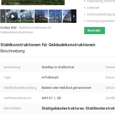
Verpackung Informa
Lieferzeit:
Zahlungsbedingung
Versorgungsmaterial
Großes Bild :
Stahlkonstruktionen für
Kontakt
Gebäudekonstruktionen
Stahlkonstruktionen für Gebäudekonstruktionen
Beschreibung
Anwendung:
Stahlbau in Großformat
Verwe
Type:
H-Profilstahl
Rohsto
Oberflächenbehandlung:
Malerei oder Heiß-Bad galvanisieren
Schuss
Verfahrenskriterium:
AWS D1.1, GB
Zertifi
Stahlgebäudestrukturen
Stahlbinderstruk
Hervorheben:
,