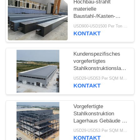
Hochbau-strahlt
materielle
STÖRUNGS-
Baustahl-/Kasten-
LÖSUNG
Stahlspalte Herstellung
USD900-USD1500 Per Ton MOQ:30 Tonne
KONTAKT
BLOG
Kundenspezifisches
SITEMAP
vorgefertigtes
Stahlkonstruktionslager
Q355 H-Träger
USD29-USD53 Per SQM MOQ:500 Quadratmeter
PRIVACY
KONTAKT
POLICY
Vorgefertigte
Stahlkonstruktion
Lagerhaus Gebäude H-
Abschnitt Balken
USD29-USD53 Per SQM MOQ:500 Quadratmeter
KONTAKT