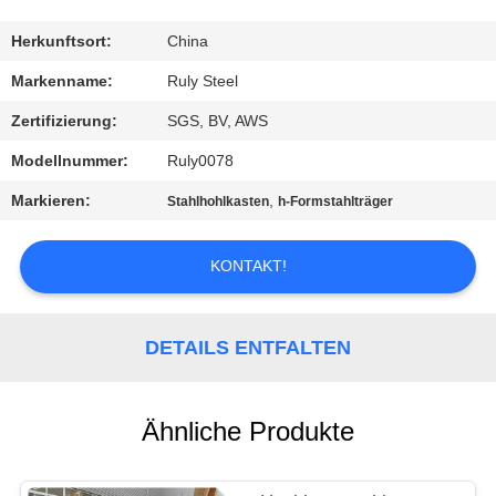
FABRIK-
Herkunftsort:
China
AUSFLUG
Markenname:
Ruly Steel
Zertifizierung:
SGS, BV, AWS
QUALITÄTSKONTROLLE
Modellnummer:
Ruly0078
Markieren:
,
Stahlhohlkasten
h-Formstahlträger
TRETEN
SIE
KONTAKT!
MIT
UNS
DETAILS ENTFALTEN
IN
VERBINDUNG
Ähnliche Produkte
NACHRICHTEN