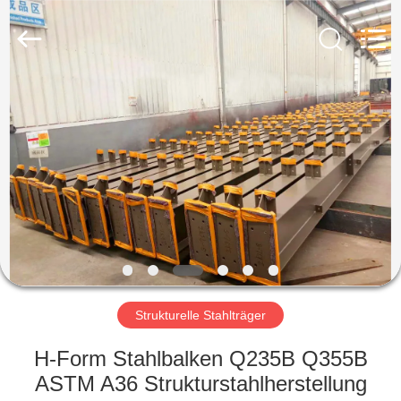
Ruly
Steel
Engineering
Co.,Ltd.
All
Rights
Reserved.
HAUS
PRODUKTE
VIDEOS
VR
SHOW
Strukturelle Stahlträger
ÜBER
H-Form Stahlbalken Q235B Q355B
UNS
ASTM A36 Strukturstahlherstellung