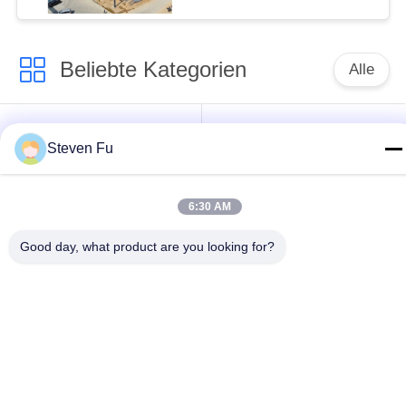
Beliebte Kategorien
Alle
Stahlkonstruktion
Stahlkonstruktions-
Steven Fu
Lager
Werkstatt
Stahlkonstruktionsbau
Stahlkonstruktionsherstellu
6:30 AM
Good day, what product are you looking for?
Vorfabrizierte
PEB-Stahl-Gebäude
Stahlrahmen-
Gebäude
strukturelle
Stahlkonstruktionshangar
Stahlträger