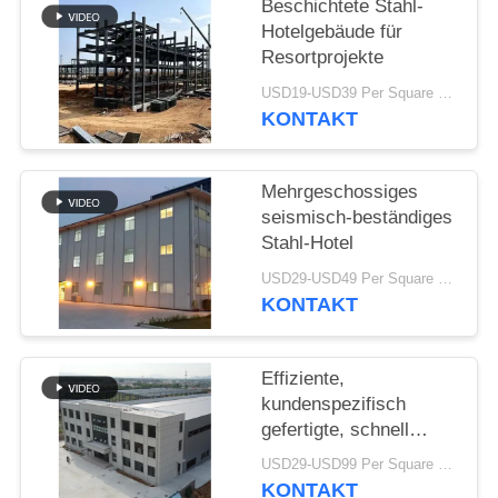
Beschichtete Stahl-
Hotelgebäude für
STÖRUNGS-
Resortprojekte
LÖSUNG
USD19-USD39 Per Square Meter MOQ:200 Quadratmeter
KONTAKT
BLOG
Mehrgeschossiges
SITEMAP
seismisch-beständiges
Stahl-Hotel
USD29-USD49 Per Square Meter MOQ:200 Quadratmeter
PRIVACY
KONTAKT
POLICY
Effiziente,
kundenspezifisch
gefertigte, schnell
montierbare
USD29-USD99 Per Square Meter MOQ:200 Quadratmeter
Stahlbürogebäude für
KONTAKT