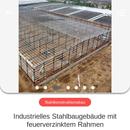
Ruly
Steel
Engineering
Co.,Ltd.
All
Rights
Reserved.
HAUS
PRODUKTE
VIDEOS
VR
SHOW
Stahlkonstruktionsbau
ÜBER
Industrielles Stahlbaugebäude mit
UNS
feuerverzinktem Rahmen