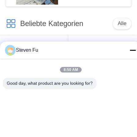
moderne Unternehmen
Beliebte Kategorien
Alle
Stahlkonstruktion
Stahlkonstruktions-
Steven Fu
Lager
Werkstatt
Stahlkonstruktionsbau
Stahlkonstruktionsherstellu
8:50 AM
Good day, what product are you looking for?
Vorfabrizierte
PEB-Stahl-Gebäude
Stahlrahmen-
Gebäude
strukturelle
Stahlkonstruktionshangar
Stahlträger