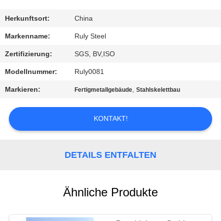
FABRIK-
Herkunftsort:
China
AUSFLUG
Markenname:
Ruly Steel
Zertifizierung:
SGS, BV,ISO
QUALITÄTSKONTROLLE
Modellnummer:
Ruly0081
Markieren:
,
Fertigmetallgebäude
Stahlskelettbau
TRETEN
SIE
KONTAKT!
MIT
UNS
DETAILS ENTFALTEN
IN
VERBINDUNG
Ähnliche Produkte
NACHRICHTEN