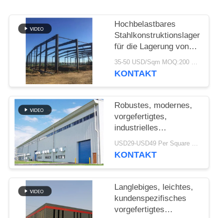
STÖRUNGS-
Hochbelastbares
LÖSUNG
Stahlkonstruktionslager
für die Lagerung von
Zementwerken
BLOG
35-50 USD/Sqm MOQ:200 sqm
KONTAKT
SITEMAP
Robustes, modernes,
vorgefertigtes,
PRIVACY
industrielles
Stahlkonstruktionslager
POLICY
USD29-USD49 Per Square Meter MOQ:200 Quadratmeter
für die Fabrik
KONTAKT
Langlebiges, leichtes,
kundenspezifisches
vorgefertigtes