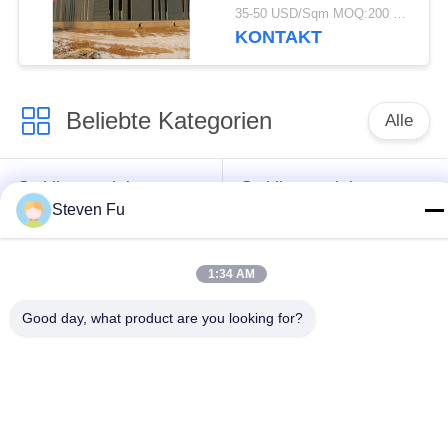
Lagerhaus mit
35-50 USD/Sqm MOQ:200 Quadratmeter
verzinkter
KONTAKT
Stahlkonstruktion zur
Lagerung
Beliebte Kategorien
Alle
Stahlkonstruktion
Stahlkonstruktions-
Steven Fu
Lager
Werkstatt
Stahlkonstruktionsbau
Stahlkonstruktionsherstellu
1:34 AM
Good day, what product are you looking for?
Vorfabrizierte
PEB-Stahl-Gebäude
Stahlrahmen-
Gebäude
strukturelle
Stahlkonstruktionshangar