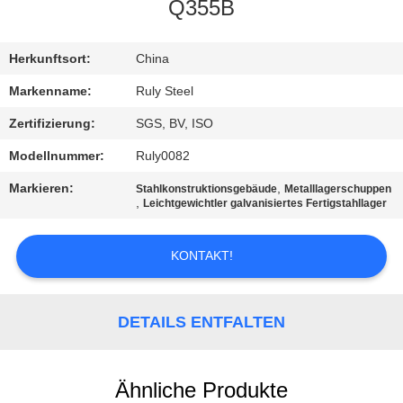
Q355B
FABRIK-
AUSFLUG
Herkunftsort:
China
Markenname:
Ruly Steel
QUALITÄTSKONTROLLE
Zertifizierung:
SGS, BV, ISO
Modellnummer:
Ruly0082
TRETEN
Markieren:
,
Stahlkonstruktionsgebäude
Metalllagerschuppen
SIE
,
Leichtgewichtler galvanisiertes Fertigstahllager
MIT
KONTAKT!
UNS
IN
VERBINDUNG
DETAILS ENTFALTEN
NACHRICHTEN
Ähnliche Produkte