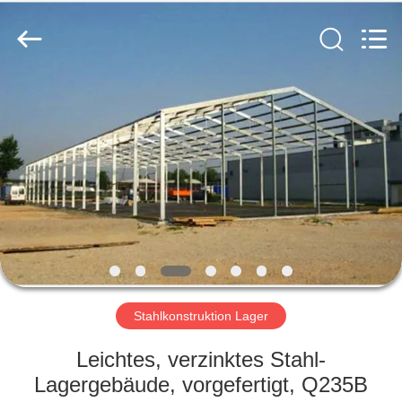
Ruly
Steel
Engineering
Co.,Ltd.
All
Rights
Reserved.
HAUS
PRODUKTE
VIDEOS
VR
SHOW
Stahlkonstruktion Lager
ÜBER
Leichtes, verzinktes Stahl-
UNS
Lagergebäude, vorgefertigt, Q235B