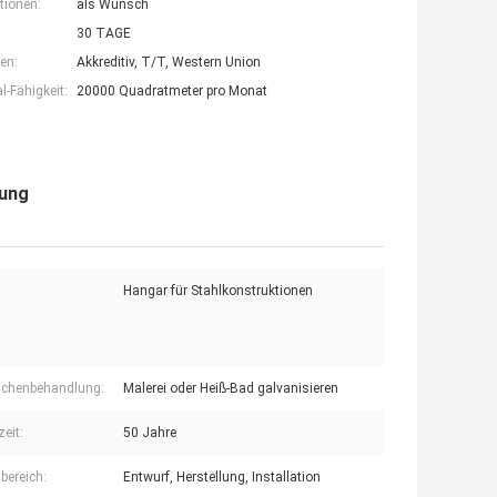
tionen:
als Wunsch
30 TAGE
en:
Akkreditiv, T/T, Western Union
-Fähigkeit:
20000 Quadratmeter pro Monat
rung
Hangar für Stahlkonstruktionen
ächenbehandlung:
Malerei oder Heiß-Bad galvanisieren
eit:
50 Jahre
bereich:
Entwurf, Herstellung, Installation