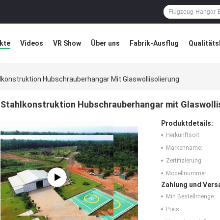
kte
Videos
VR Show
Über uns
Fabrik-Ausflug
Qualitäts
ung
Blog
lkonstruktion Hubschrauberhangar Mit Glaswollisolierung
Stahlkonstruktion Hubschrauberhangar mit Glaswolli
Produktdetails:
Herkunftsort:
Markenname:
Zertifizierung:
Modellnummer:
Zahlung und Vers
Min Bestellmenge:
Preis: