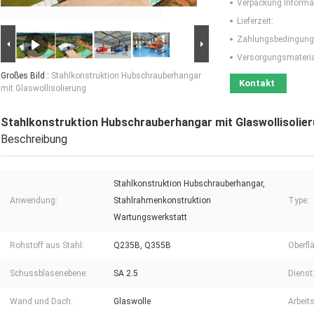
Verpackung Informa
Lieferzeit:
Zahlungsbedingung
Versorgungsmaterial
Großes Bild :
Stahlkonstruktion Hubschrauberhangar
Kontakt
mit Glaswollisolierung
Stahlkonstruktion Hubschrauberhangar mit Glaswollisolie
Beschreibung
Stahlkonstruktion Hubschrauberhangar,
Anwendung:
Stahlrahmenkonstruktion
Type:
Wartungswerkstatt
Rohstoff aus Stahl:
Q235B, Q355B
Oberfl
Schussblasenebene:
SA 2.5
Dienstz
Wand und Dach:
Glaswolle
Arbeits