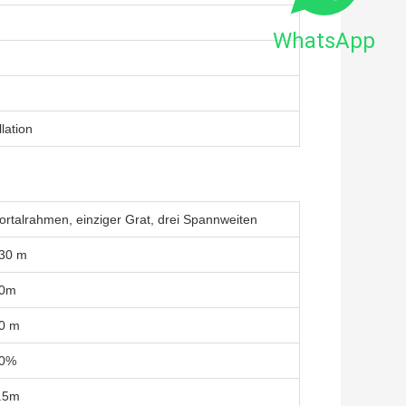
WhatsApp
lation
ortalrahmen, einziger Grat, drei Spannweiten
30 m
0m
0 m
0%
.5m