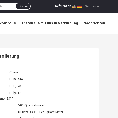
Referenzen
Suche
|
German
kontrolle
Treten Sie mit uns in Verbindung
Nachrichten
solierung
China
Ruly Steel
SGS, BV
Ruly0131
and AGB:
500 Quadratmeter
USD29-USD99 Per Square Meter