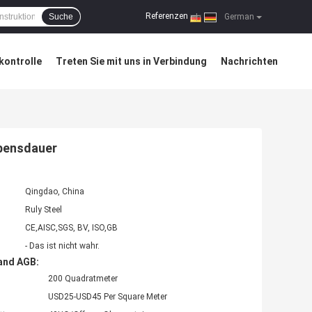
Referenzen
Suche
|
German
kontrolle
Treten Sie mit uns in Verbindung
Nachrichten
ebensdauer
Qingdao, China
Ruly Steel
CE,AISC,SGS, BV, ISO,GB
- Das ist nicht wahr.
and AGB:
200 Quadratmeter
USD25-USD45 Per Square Meter