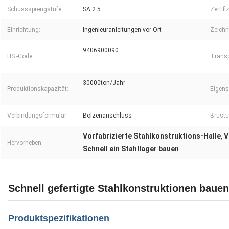
Schusssprengstufe:
SA 2.5
Zertifi
Einrichtung:
Ingenieuranleitungen vor Ort
Zeichn
9406900090
HS -Code:
Transp
30000ton/Jahr
Produktionskapazität:
Eigens
Verbindungsformular:
Bolzenanschluss
Brüst
Vorfabrizierte Stahlkonstruktions-Halle
V
,
Hervorheben:
Schnell ein Stahllager bauen
Schnell gefertigte Stahlkonstruktionen bauen
Produktspezifikationen