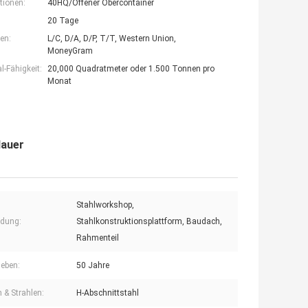
tionen:
40HQ/Offener Obercontainer
20 Tage
en:
L/C, D/A, D/P, T/T, Western Union,
MoneyGram
-Fähigkeit:
20,000 Quadratmeter oder 1.500 Tonnen pro
Monat
dauer
Stahlworkshop,
dung:
Stahlkonstruktionsplattform, Baudach,
Rahmenteil
leben:
50 Jahre
n & Strahlen:
H-Abschnittstahl