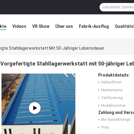
kte
Videos
VR Show
Über uns
Fabrik-Ausflug
Qualitäts
ung
Blog
igte Stahllagerwerkstatt Mit 50-Jähriger Lebensdauer
Vorgefertigte Stahllagerwerkstatt mit 50-jähriger L
Produktdetails:
Herkunftsort:
Markenname:
Zertifizierung:
Modellnummer:
Zahlung und Vers
Min Bestellmenge:
Preis: