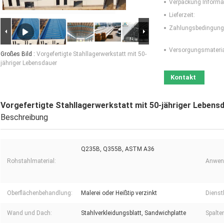
Verpackung Informa
Lieferzeit:
Zahlungsbedingung
Versorgungsmaterial
Großes Bild :
Vorgefertigte Stahllagerwerkstatt mit 50-
jähriger Lebensdauer
Kontakt
Vorgefertigte Stahllagerwerkstatt mit 50-jähriger Lebens
Beschreibung
Q235B, Q355B, ASTM A36
Rohstahlmaterial:
Anwen
Oberflächenbehandlung:
Malerei oder Heißtip verzinkt
Dienst
Wand und Dach:
Stahlverkleidungsblatt, Sandwichplatte
Spalte