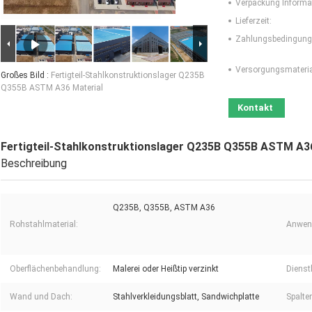
Verpackung Informa
Lieferzeit:
Zahlungsbedingung
Versorgungsmaterial
Großes Bild :
Fertigteil-Stahlkonstruktionslager Q235B
Q355B ASTM A36 Material
Kontakt
Fertigteil-Stahlkonstruktionslager Q235B Q355B ASTM A36
Beschreibung
Q235B, Q355B, ASTM A36
Rohstahlmaterial:
Anwen
Oberflächenbehandlung:
Malerei oder Heißtip verzinkt
Dienst
Wand und Dach:
Stahlverkleidungsblatt, Sandwichplatte
Spalte