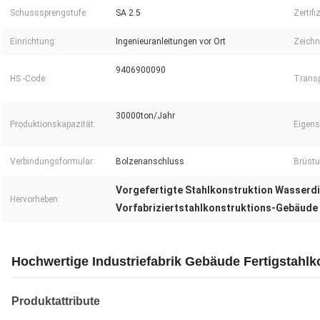
Schusssprengstufe:
SA 2.5
Zertifi
Einrichtung:
Ingenieuranleitungen vor Ort
Zeichn
9406900090
HS -Code:
Transp
30000ton/Jahr
Produktionskapazität:
Eigens
Verbindungsformular:
Bolzenanschluss
Brüst
Vorgefertigte Stahlkonstruktion Wasserd
Hervorheben:
Vorfabriziertstahlkonstruktions-Gebäude
Hochwertige Industriefabrik Gebäude Fertigstahl
Produktattribute