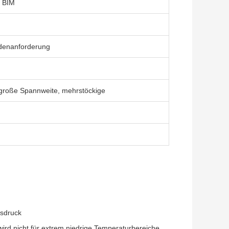
 BIM
denanforderung
, große Spannweite, mehrstöckige
usdruck
ird nicht für extrem niedrige Temperaturbereiche