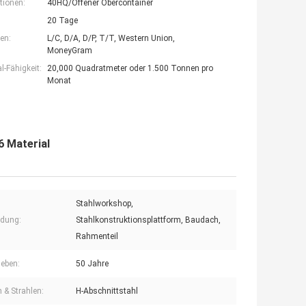
tionen:
40HQ/Offener Obercontainer
20 Tage
en:
L/C, D/A, D/P, T/T, Western Union,
MoneyGram
-Fähigkeit:
20,000 Quadratmeter oder 1.500 Tonnen pro
Monat
 Material
Stahlworkshop,
dung:
Stahlkonstruktionsplattform, Baudach,
Rahmenteil
leben:
50 Jahre
n & Strahlen:
H-Abschnittstahl