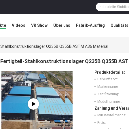
kte
Videos
VR Show
Über uns
Fabrik-Ausflug
Qualitäts
ung
Blog
il-Stahlkonstruktionslager Q235B Q355B ASTM A36 Material
Fertigteil-Stahlkonstruktionslager Q235B Q355B AST
Produktdetails:
Herkunftsort:
Markenname:
Zertifizierung:
Modellnummer:
Zahlung und Vers
Min Bestellmenge:
Preis: