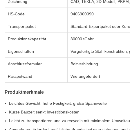
Zeichnung
CAD, TEKLA, 3D-Modell, PKPM,
HS-Code
9406900090
Transportpaket
Standard-Exportpaket oder Kun
Produktionskapazität
30000 t/Jahr
Eigenschaften
Vorgefertigte Stahlkonstruktion
Anschlussformular
Boltverbindung
Parapetwand
Wie angefordert
Produktmerkmale
Leichtes Gewicht, hohe Festigkeit, große Spannweite
Kurze Bauzeit senkt Investitionskosten
Leicht zu transportieren und zu recyceln mit minimalem Umwelta
Anmerkung: Erfordert zusätzliche Brandschutzvorrichtungen und w