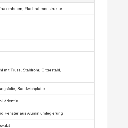
 Trussrahmen, Flachrahmenstruktur
hl mit Truss, Stahlrohr, Gitterstahl,
ungsfolie, Sandwichplatte
olllädentür
nd Fenster aus Aluminiumlegierung
walzt