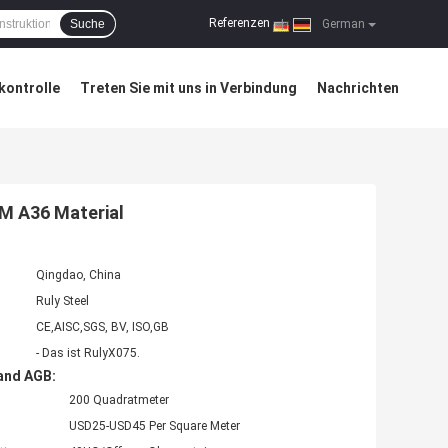
Referenzen
Suche
|
German
kontrolle
Treten Sie mit uns in Verbindung
Nachrichten
M A36 Material
Qingdao, China
Ruly Steel
CE,AISC,SGS, BV, ISO,GB
- Das ist RulyX075.
and AGB:
200 Quadratmeter
USD25-USD45 Per Square Meter