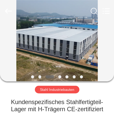
Ruly
Steel
Engineering
Co.,Ltd.
All
Rights
Reserved.
HAUS
PRODUKTE
VIDEOS
VR
SHOW
Stahl Industriebauten
ÜBER
Kundenspezifisches Stahlfertigteil-
UNS
Lager mit H-Trägern CE-zertifiziert