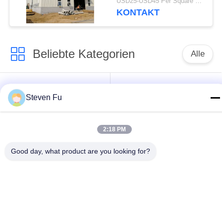
USD25-USD45 Per Square Meter MOQ:200 Quadratmeter
KONTAKT
Beliebte Kategorien
Alle
Stahlkonstruktion
Stahlkonstruktions-
Steven Fu
Lager
Werkstatt
Stahlkonstruktionsbau
Stahlkonstruktionsherstellu
2:18 PM
Good day, what product are you looking for?
Vorfabrizierte
PEB-Stahl-Gebäude
Stahlrahmen-
Gebäude
strukturelle
Stahlkonstruktionshangar
Stahlträger