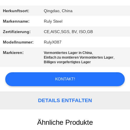
FABRIK-
Herkunftsort:
Qingdao, China
AUSFLUG
Markenname:
Ruly Steel
Zertifizierung:
CE,AISC,SGS, BV, ISO,GB
QUALITÄTSKONTROLLE
Modellnummer:
RulyX087
Markieren:
,
Vormontiertes Lager in China
TRETEN
,
Einfach zu montieren Vormontiertes Lager
Billiges vorgefertigtes Lager
SIE
MIT
KONTAKT!
UNS
IN
DETAILS ENTFALTEN
VERBINDUNG
Ähnliche Produkte
NACHRICHTEN