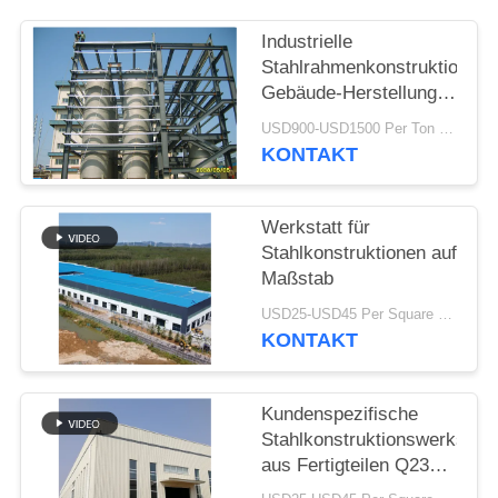
STÖRUNGS-
Industrielle
Stahlrahmenkonstruktions-
LÖSUNG
Gebäude-Herstellungs-
Bau-harte
USD900-USD1500 Per Ton MOQ:50 Tonne
BLOG
Beanspruchung
KONTAKT
SITEMAP
Werkstatt für
Stahlkonstruktionen auf
Maßstab
PRIVACY
USD25-USD45 Per Square Meter MOQ:200 Quadratmeter
POLICY
KONTAKT
Kundenspezifische
Stahlkonstruktionswerkstatt
aus Fertigteilen Q235B
Q355B ASTM A36